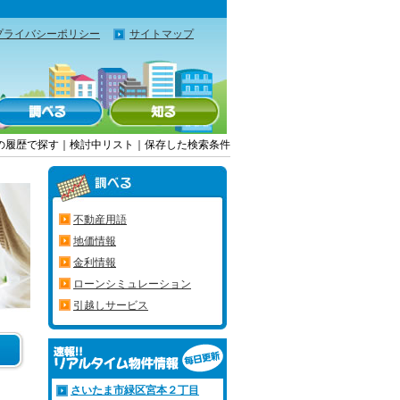
プライバシーポリシー
サイトマップ
の履歴で探す
｜
検討中リスト
｜
保存した検索条件
不動産用語
地価情報
金利情報
ローンシミュレーション
引越しサービス
さいたま市緑区宮本２丁目