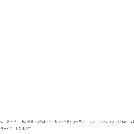
の街で家さがし
｜
私の家探しは路線から
｜都市から探す（
一戸建て
・
土地
・
マンション
）｜路線から
ーサービス
｜
お客様の声