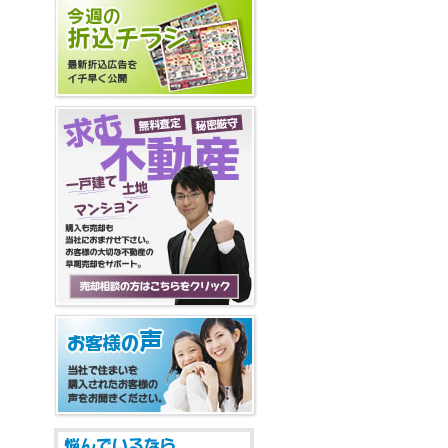
する3階建て新築住
宅。駅徒歩圏内に住ま
う充実感。4LDKの間
取りで家族の笑顔が集
まる空間を。 蕨駅徒
歩10分圏内、小学校ま
で200m。子育て世代
に嬉しいロケーショ
ン。広々4LDK、新築
一戸建てが登場。新し
い暮らしを始めるな
ら、この街で