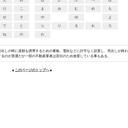
え
お
は
ひ
ふ
へ
ほ
け
こ
ま
み
む
め
も
せ
そ
や
ゆ
よ
て
と
ら
り
る
れ
ろ
ね
の
わ
売出しの時に道順を誘導するための看板。電柱などに許可なく設置し、売出しが終わ
するのが普通だが一部の不動産業者は宣伝のため放置している事もある。
▲
このページのトップへ
▲