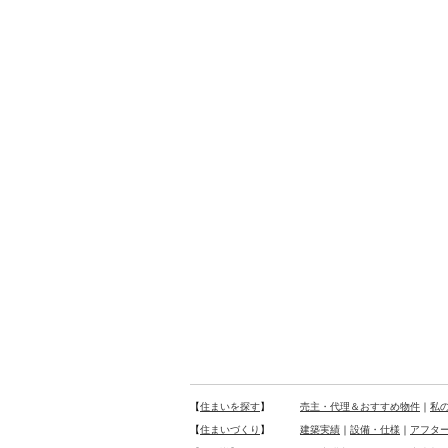
【
住まいを探す
】
売主・代理＆おすすめ物件
｜
私
【
住まいづくり
】
建築実績
｜
設備・仕様
｜
アフタ