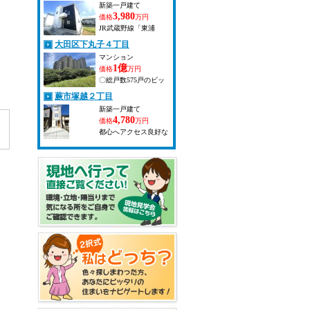
新築一戸建て
3,980
価格
万円
JR武蔵野線「東浦
和」駅バス18分、「宮
大田区下丸子４丁目
本2丁目」停徒歩2分。
1号棟は4LDK・3,980
マンション
万円、2号棟は3LDK・
1億
価格
万円
4,080万円。LDK16帖
〇総戸数575戸のビッ
以上、全棟カースペー
グコミュニティ 〇陽
蕨市塚越２丁目
ス付きの新築分譲住宅
当たり・眺望良好な8
です。
階住戸・春はＬＤＫか
新築一戸建て
ら多摩川沿いの桜が望
4,780
価格
万円
めます。 〇南西・北
都心へアクセス良好な
東の2面バルコニーで
「蕨」駅徒歩10分。
す。 〇106.17ｍ2のゆ
小学校まで約200mで
とりある3LDK 〇ＬＤ
子育て世代にも安心の
21.2帖Ｋ4.3帖です。
立地。 生活利便性の
〇多摩川の四季を感じ
整った住環境に、ゆと
るリバーサイドレジデ
りある4LDKの新築戸
ンス
建が誕生します。 ・
京浜東北・根岸線
「蕨」駅 徒歩10分の
好立地 京浜東北線
「蕨」駅徒歩10分。生
活利便性と子育て環境
が融合する街。陽光あ
ふれる4LDKの新築一
戸建て。未来への暮ら
しがここに始まりま
す。 都心へ快適アク
セス。蕨市塚越に誕生