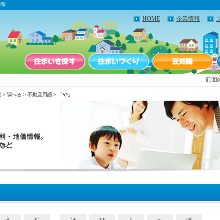
情報
HOME
企業情報
前回
報
>
調べる
>
不動産用語
> 「や」