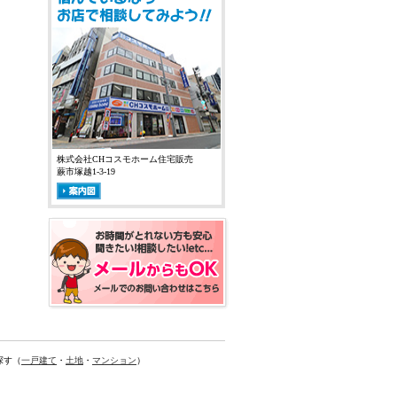
株式会社CHコスモホーム住宅販売
蕨市塚越1-3-19
探す（
一戸建て
・
土地
・
マンション
）