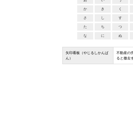
あ
い
う
か
き
く
さ
し
す
た
ち
つ
な
に
ぬ
矢印看板（やじるしかんば
不動産の
ん）
ると撤去