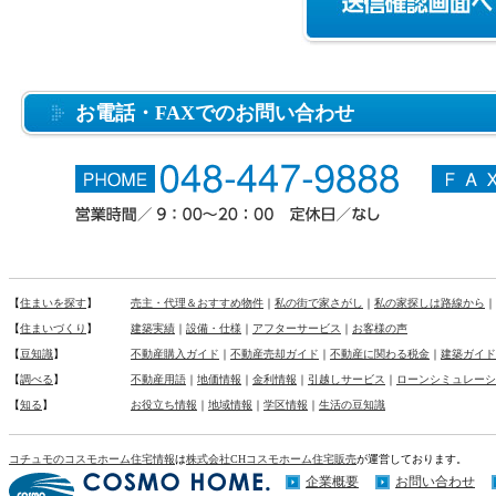
お電話・FAXでのお問い合わせ
【
住まいを探す
】
売主・代理＆おすすめ物件
｜
私の街で家さがし
｜
私の家探しは路線から
｜
【
住まいづくり
】
建築実績
｜
設備・仕様
｜
アフターサービス
｜
お客様の声
【
豆知識
】
不動産購入ガイド
｜
不動産売却ガイド
｜
不動産に関わる税金
｜
建築ガイド
【
調べる
】
不動産用語
｜
地価情報
｜
金利情報
｜
引越しサービス
｜
ローンシミュレーシ
【
知る
】
お役立ち情報
｜
地域情報
｜
学区情報
｜
生活の豆知識
コチュモのコスモホーム住宅情報
は
株式会社CHコスモホーム住宅販売
が運営しております。
企業概要
お問い合わせ