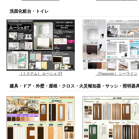
洗面化粧台・トイレ
［トステム］ ルーシェ ST
［Panasonic］ シーライン
建具・ドア・外壁・屋根・クロス・火災報知器・サッシ・照明器