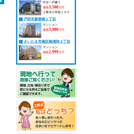
中古一戸建て
3,580
価格
万円
上青木小学校１５０
ｍ、上青木中学校１４
戸田市新曽南１丁目
０ｍと近いので、お子
様の通学も安心で
マンション
す！！ 交通量の少な
3,980
価格
万円
い閑静な住宅街で子育
てに優しい落着いた住
さいたま市南区南浦和２丁目
環境です！！
マンション
2,999
価格
万円