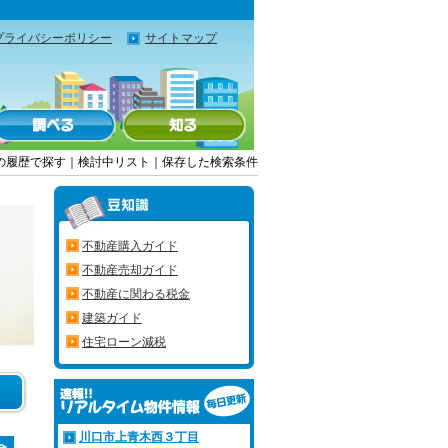
プライバシーポリシー
サイトマップ
の履歴で探す
｜
検討中リスト
｜
保存した検索条件
不動産購入ガイド
不動産売却ガイド
不動産に関わる税金
建築ガイド
住宅ローン減税
川口市上青木西３丁目