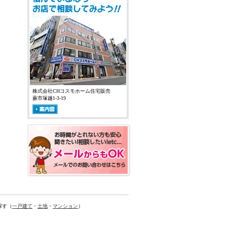
株式会社CHコスモホーム住宅販売
蕨市塚越1-3-19
探す（
一戸建て
・
土地
・
マンション
）