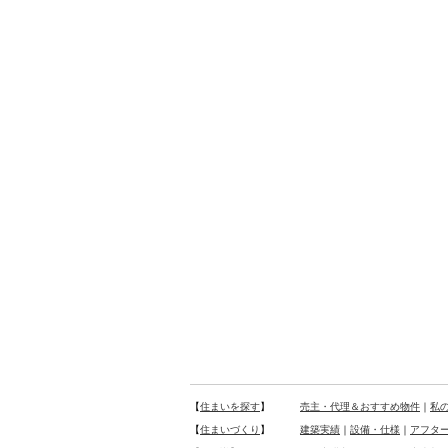
【
住まいを探す
】
売主・代理＆おすすめ物件
｜
私
【
住まいづくり
】
建築実績
｜
設備・仕様
｜
アフタ