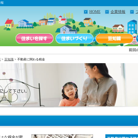
情報
HOME
企業情報
前回
報
>
豆知識
> 不動産に関わる税金
様々な税金が密