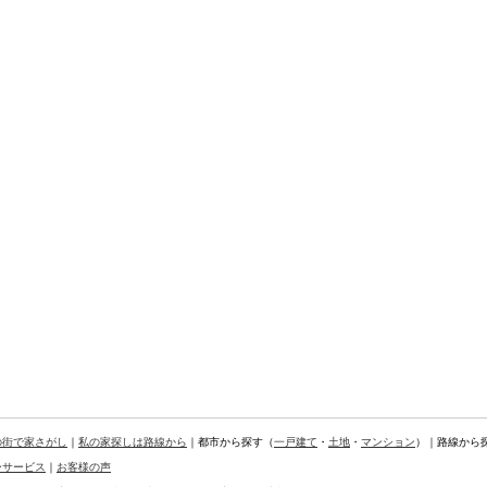
の街で家さがし
｜
私の家探しは路線から
｜都市から探す（
一戸建て
・
土地
・
マンション
）｜路線から
ーサービス
｜
お客様の声