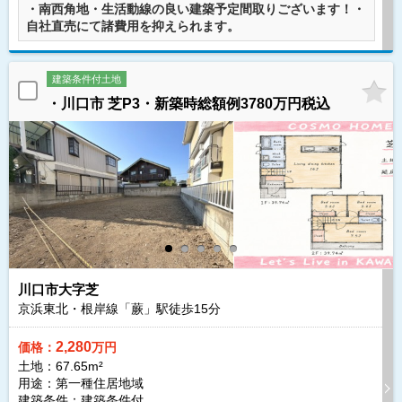
・南西角地・生活動線の良い建築予定間取りございます！・
自社直売にて諸費用を抑えられます。
建築条件付土地
・川口市 芝P3・新築時総額例3780万円税込
川口市大字芝
京浜東北・根岸線「蕨」駅徒歩
15
分
2,280
価格：
万円
土地：67.65m²
用途：第一種住居地域
建築条件：
建築条件付