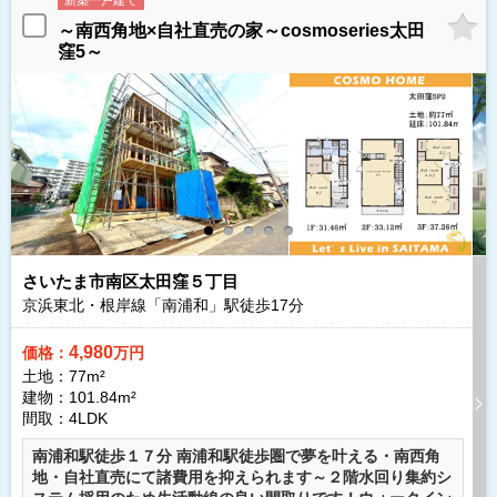
新築一戸建て
～南西角地×自社直売の家～cosmoseries太田
窪5～
さいたま市南区太田窪５丁目
京浜東北・根岸線「南浦和」駅徒歩
17
分
4,980
価格：
万円
土地：77m²
建物：101.84m²
間取：4LDK
南浦和駅徒歩１７分 南浦和駅徒歩圏で夢を叶える・南西角
地・自社直売にて諸費用を抑えられます～２階水回り集約シ