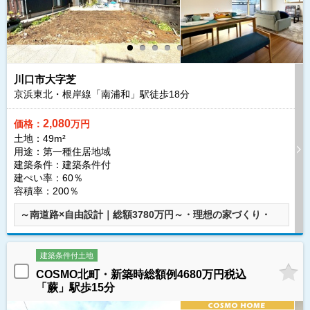
川口市大字芝
京浜東北・根岸線「南浦和」駅徒歩
18
分
2,080
価格：
万円
土地：49m²
用途：第一種住居地域
建築条件：
建築条件付
建ぺい率：60％
容積率：200％
～南道路×自由設計｜総額3780万円～・理想の家づくり・
建築条件付土地
COSMO北町・新築時総額例4680万円税込
「蕨」駅歩15分