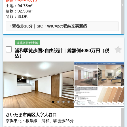
土地：94.78m²
建物：92.53m²
間取：3LDK
・駅徒歩10分｜SIC・WIC×2の収納充実新築
建築条件付土地
浦和駅徒歩圏×自由設計｜総額例4080万円（税
込）
さいたま市南区大字大谷口
京浜東北・根岸線「浦和」駅徒歩
26
分