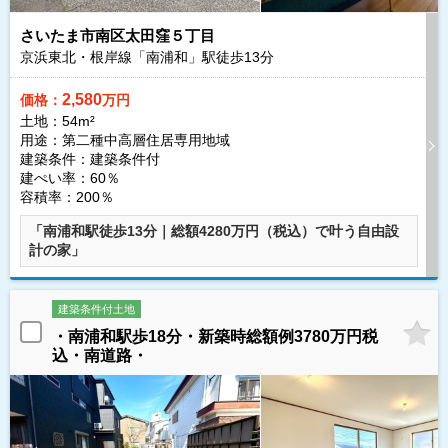
さいたま市南区太田窪５丁目
京浜東北・根岸線「南浦和」駅徒歩
13
分
2,580
価格：
万円
土地：54m²
用途：第二種中高層住居専用地域
建築条件：
建築条件付
建ぺい率：60％
容積率：200％
「南浦和駅徒歩13分｜総額4280万円（税込）で叶う自由設
計の家」
建築条件付土地
・南浦和駅歩18分・新築時総額例3780万円税
込・南道路・