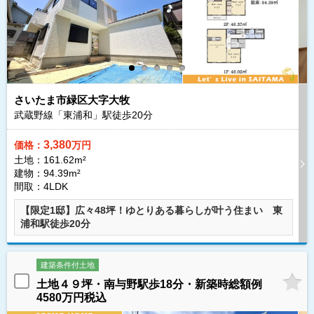
さいたま市緑区大字大牧
武蔵野線「東浦和」駅徒歩
20
分
3,380
価格：
万円
土地：161.62m²
建物：94.39m²
間取：4LDK
【限定1邸】広々48坪！ゆとりある暮らしが叶う住まい 東
浦和駅徒歩20分
建築条件付土地
土地４９坪・南与野駅歩18分・新築時総額例
4580万円税込