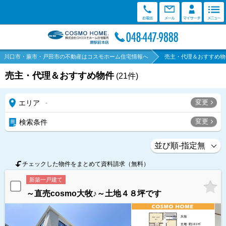
川口市・蕨市・戸田市の不動産はコスモホーム住宅情報へ
売主・代理＆おすすめ物
売主・代理＆おすすめ物件
(
21
件)
変更
エリア
-
変更
検索条件
チェックした物件をまとめて資料請求（無料）
新築一戸建て
～直売cosmo大牧♪～土地４８坪です