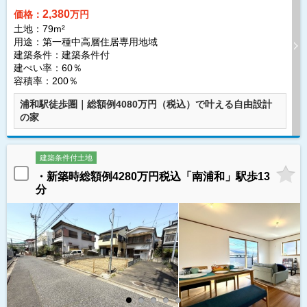
2,380
価格：
万円
土地：79m²
用途：第一種中高層住居専用地域
建築条件：
建築条件付
建ぺい率：60％
容積率：200％
浦和駅徒歩圏｜総額例4080万円（税込）で叶える自由設計
の家
建築条件付土地
・新築時総額例4280万円税込「南浦和」駅歩13
分