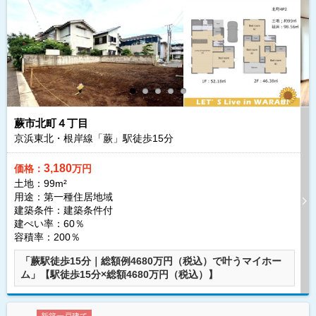
蕨市北町４丁目
京浜東北・根岸線「蕨」駅徒歩
15
分
3,180
価格：
万円
土地：99m²
用途：第一種住居地域
建築条件：
建築条件付
建ぺい率：60％
容積率：200％
「蕨駅徒歩15分｜総額例4680万円（税込）で叶うマイホー
ム」【駅徒歩15分×総額4680万円（税込）】