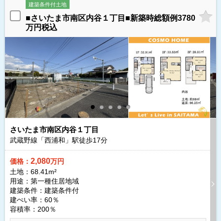
建築条件付土地
■さいたま市南区内谷１丁目■新築時総額例3780
万円税込
さいたま市南区内谷１丁目
武蔵野線「西浦和」駅徒歩
17
分
2,080
価格：
万円
土地：68.41m²
用途：第一種住居地域
建築条件：
建築条件付
建ぺい率：60％
容積率：200％