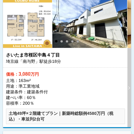
さいたま市桜区中島４丁目
埼京線「南与野」駅徒歩
18
分
3,080
価格：
万円
土地：163m²
用途：準工業地域
建築条件：
建築条件付
建ぺい率：60％
容積率：200％
土地49坪×２階建てプラン｜新築時総額例4580万円（税
込）・車並列2台可