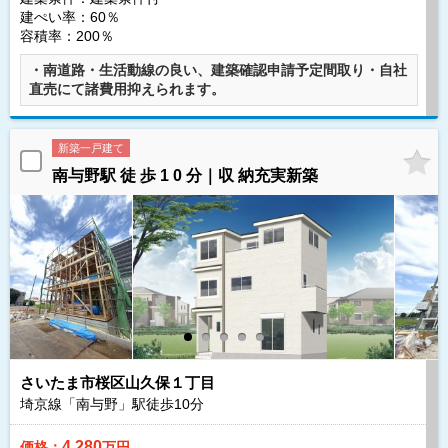
建ぺい率：60％
容積率：200％
・南道路・生活動線の良い、建築確認申請予定間取り・自社
直売にて諸費用抑えられます。
新築一戸建て
南与野駅 徒 歩 1 0 分｜収 納充実新築
さいたま市桜区山久保１丁目
埼京線「南与野」駅徒歩
10
分
4,280
価格：
万円