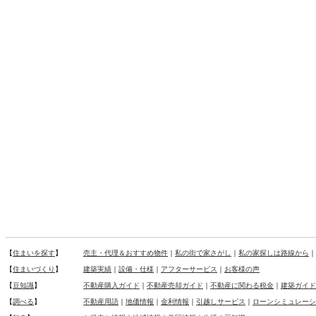
【
住まいを探す
】
売主・代理＆おすすめ物件
｜
私の街で家さがし
｜
私の家探しは路線から
｜
【
住まいづくり
】
建築実績
｜
設備・仕様
｜
アフターサービス
｜
お客様の声
【
豆知識
】
不動産購入ガイド
｜
不動産売却ガイド
｜
不動産に関わる税金
｜
建築ガイド
【
調べる
】
不動産用語
｜
地価情報
｜
金利情報
｜
引越しサービス
｜
ローンシミュレーシ