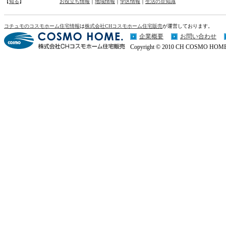
【
知る
】
お役立ち情報
｜
地域情報
｜
学区情報
｜
生活の豆知識
コチュモのコスモホーム住宅情報
は
株式会社CHコスモホーム住宅販売
が運営しております。
企業概要
お問い合わせ
Copyright © 2010 CH COSMO HOME Co.