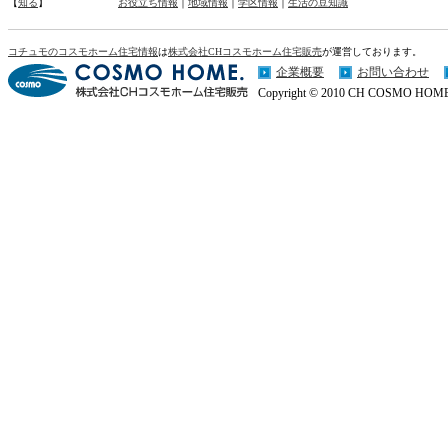
【
知る
】
お役立ち情報
｜
地域情報
｜
学区情報
｜
生活の豆知識
コチュモのコスモホーム住宅情報
は
株式会社CHコスモホーム住宅販売
が運営しております。
企業概要
お問い合わせ
Copyright © 2010 CH COSMO HOME Co.