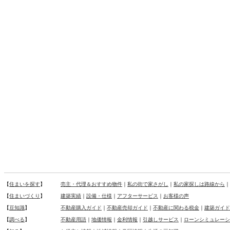
【
住まいを探す
】
売主・代理＆おすすめ物件
｜
私の街で家さがし
｜
私の家探しは路線から
｜
【
住まいづくり
】
建築実績
｜
設備・仕様
｜
アフターサービス
｜
お客様の声
【
豆知識
】
不動産購入ガイド
｜
不動産売却ガイド
｜
不動産に関わる税金
｜
建築ガイド
【
調べる
】
不動産用語
｜
地価情報
｜
金利情報
｜
引越しサービス
｜
ローンシミュレーシ