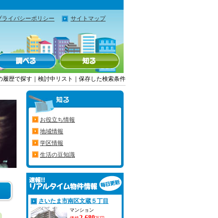
プライバシーポリシー
サイトマップ
の履歴で探す
｜
検討中リスト
｜
保存した検索条件
お役立ち情報
地域情報
学区情報
生活の豆知識
さいたま市南区文蔵５丁目
マンション
2,680