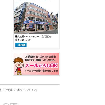
株式会社CHコスモホーム住宅販売
蕨市塚越1-3-19
探す（
一戸建て
・
土地
・
マンション
）