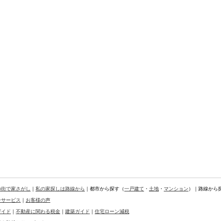
の街で家さがし
｜
私の家探しは路線から
｜都市から探す（
一戸建て
・
土地
・
マンション
）｜路線から
ーサービス
｜
お客様の声
ガイド
｜
不動産に関わる税金
｜
建築ガイド
｜
住宅ローン減税