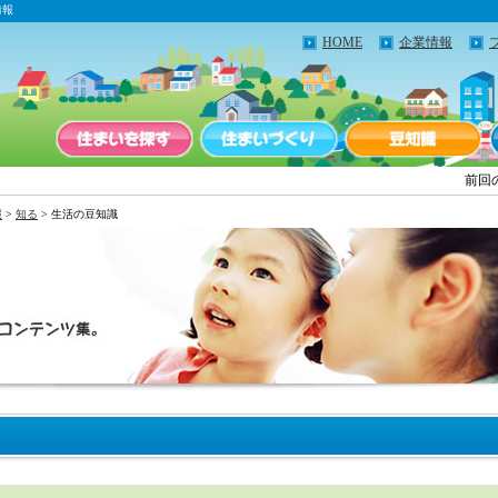
情報
HOME
企業情報
前回
報
>
知る
> 生活の豆知識