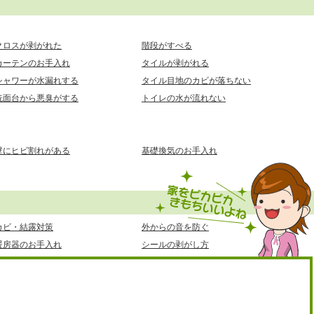
クロスが剥がれた
階段がすべる
カーテンのお手入れ
タイルが剥がれる
シャワーが水漏れする
タイル目地のカビが落ちない
洗面台から悪臭がする
トイレの水が流れない
壁にヒビ割れがある
基礎換気のお手入れ
カビ・結露対策
外からの音を防ぐ
暖房器のお手入れ
シールの剥がし方