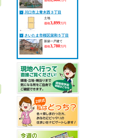
価格
万円
川口市上青木西３丁目
土地
3,899
価格
万円
さいたま市桜区栄和５丁目
新築一戸建て
3,780
価格
万円