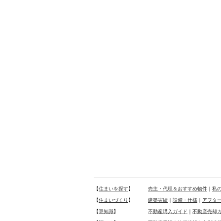
【
住まいを探す
】
売主・代理＆おすすめ物件
｜
私
【
住まいづくり
】
建築実績
｜
設備・仕様
｜
アフタ
【
豆知識
】
不動産購入ガイド
｜
不動産売却