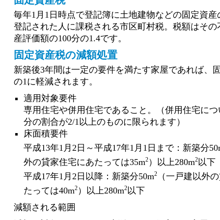
固定資産税
毎年1月1日時点で登記簿に土地建物などの固定資産
登記された人に課税される市区町村税。税額はその
産評価額の100分の1.4です。
固定資産税の減額処置
新築後3年間は一定の要件を満たす家屋であれば、固
の1に軽減されます。
適用対象要件
専用住宅や併用住宅であること。（併用住宅につ
分の割合が2/1以上のものに限られます）
床面積要件
平成13年1月2日～平成17年1月1日まで：新築分50
2
2
外の貸家住宅にあたっては35m
）以上280m
以下
2
平成17年1月2日以降：新築分50m
（一戸建以外の
2
2
たっては40m
）以上280m
以下
減額される範囲