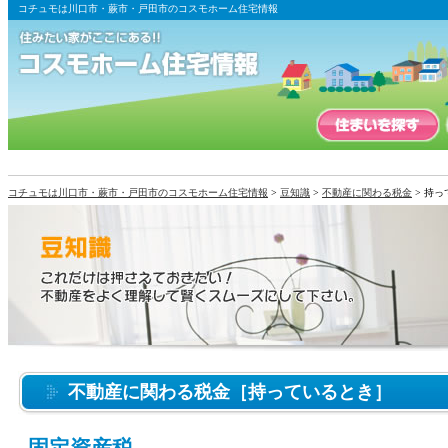
コチュモは川口市・蕨市・戸田市のコスモホーム住宅情報
コチュモは川口市・蕨市・戸田市のコスモホーム住宅情報
>
豆知識
>
不動産に関わる税金
> 持
不動産に関わる税金［持っているとき］