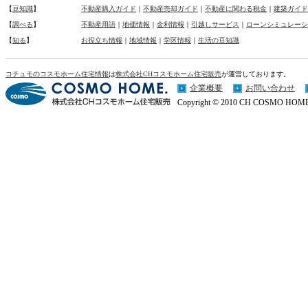
【
豆知識
】
不動産購入ガイド
｜
不動産売却ガイド
｜
不動産に関わる税金
｜
建築ガイド
【
調べる
】
不動産用語
｜
地価情報
｜
金利情報
｜
引越しサービス
｜
ローンシミュレーシ
【
知る
】
お役立ち情報
｜
地域情報
｜
学区情報
｜
生活の豆知識
コチュモのコスモホーム住宅情報
は
株式会社CHコスモホーム住宅販売
が運営しております。
企業概要
お問い合わせ
Copyright © 2010 CH COSMO HOME Co.