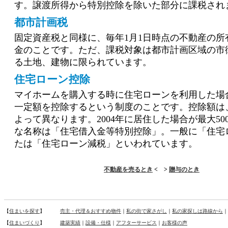
す。譲渡所得から特別控除を除いた部分に課税され
都市計画税
固定資産税と同様に、毎年1月1日時点の不動産の所
金のことです。ただ、課税対象は都市計画区域の市
る土地、建物に限られています。
住宅ローン控除
マイホームを購入する時に住宅ローンを利用した場
一定額を控除するという制度のことです。控除額は
よって異なります。2004年に居住した場合が最大50
な名称は「住宅借入金等特別控除」。一般に「住宅
たは「住宅ローン減税」といわれています。
不動産を売るとき
< >
贈与のとき
【
住まいを探す
】
売主・代理＆おすすめ物件
｜
私の街で家さがし
｜
私の家探しは路線から
｜
【
住まいづくり
】
建築実績
｜
設備・仕様
｜
アフターサービス
｜
お客様の声