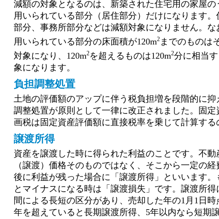
減額の対象となるのは、新築された住宅用の家屋の
用いられている部分（居住部分）だけになります。
部分、事務所部分などは減額対象になりません。な
2
用いられている部分の床面積が120m
までのものは
2
2
対象になり、120m
を超えるものは120m
分に相当す
象になります。
負担調整処置
土地の評価額のアップに伴う税負担増を段階的に抑
調整処置が原則として一律に改正されました。固定
画税は固定資産評価額に直接税率を乗じて計算する
譲渡所得
資産を譲渡した時に得られた利益のことです。不動
（譲渡）価格そのものではなく、そこから一定の経
後に利益が残った場合に「譲渡所得」といいます。
とマイナスになる時は「譲渡損失」です。譲渡所得
間による長短の区分があり、売却した年の1月1日時
年を超えていると長期譲渡所得、5年以内なら短期