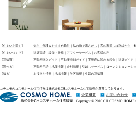
【
住まいを探す
】
売主・代理＆おすすめ物件
｜
私の街で家さがし
｜
私の家探しは路線から
｜
【
住まいづくり
】
建築実績
｜
設備・仕様
｜
アフターサービス
｜
お客様の声
【
豆知識
】
不動産購入ガイド
｜
不動産売却ガイド
｜
不動産に関わる税金
｜
建築ガイド
【
調べる
】
不動産用語
｜
地価情報
｜
金利情報
｜
引越しサービス
｜
ローンシミュレーシ
【
知る
】
お役立ち情報
｜
地域情報
｜
学区情報
｜
生活の豆知識
コチュモのコスモホーム住宅情報
は
株式会社CHコスモホーム住宅販売
が運営しております。
企業概要
お問い合わせ
Copyright © 2010 CH COSMO HOME Co.,