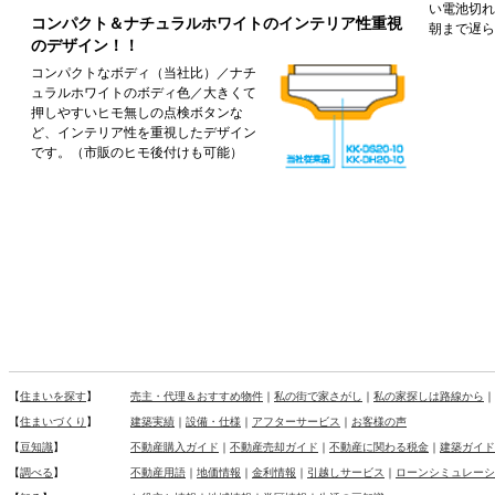
い電池切れ
コンパクト＆ナチュラルホワイトのインテリア性重視
朝まで遅ら
のデザイン！！
コンパクトなボディ（当社比）／ナチ
ュラルホワイトのボディ色／大きくて
押しやすいヒモ無しの点検ボタンな
ど、インテリア性を重視したデザイン
です。（市販のヒモ後付けも可能）
【
住まいを探す
】
売主・代理＆おすすめ物件
｜
私の街で家さがし
｜
私の家探しは路線から
｜
【
住まいづくり
】
建築実績
｜
設備・仕様
｜
アフターサービス
｜
お客様の声
【
豆知識
】
不動産購入ガイド
｜
不動産売却ガイド
｜
不動産に関わる税金
｜
建築ガイド
【
調べる
】
不動産用語
｜
地価情報
｜
金利情報
｜
引越しサービス
｜
ローンシミュレーシ