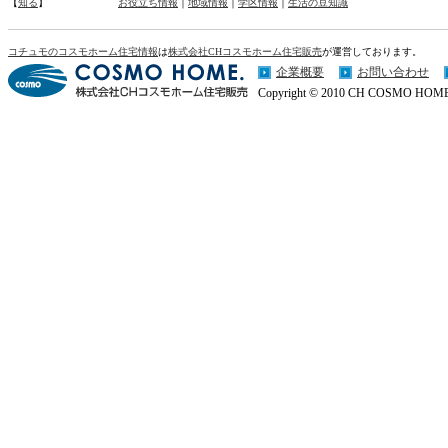
【
知る
】
お役立ち情報
｜
地域情報
｜
学区情報
｜
生活の豆知識
コチュモのコスモホーム住宅情報
は
株式会社CHコスモホーム住宅販売
が運営しております。
企業概要
お問い合わせ
Copyright © 2010 CH COSMO HOME Co.