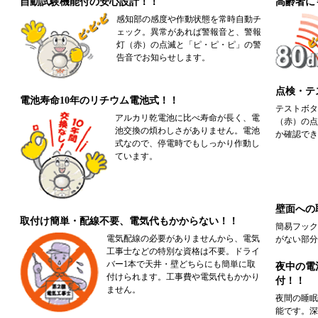
自動試験機能付の安心設計！！
高齢者に
感知部の感度や作動状態を常時自動チ
ェック。異常があれば警報音と、警報
灯（赤）の点滅と「ピ・ピ・ピ」の警
告音でお知らせします。
点検・テ
電池寿命10年のリチウム電池式！！
テストボタ
アルカリ乾電池に比べ寿命が長く、電
（赤）の点
池交換の煩わしさがありません。電池
か確認でき
式なので、停電時でもしっかり作動し
ています。
壁面への
取付け簡単・配線不要、電気代もかからない！！
簡易フック
電気配線の必要がありませんから、電気
がない部分
工事士などの特別な資格は不要。ドライ
バー1本で天井・壁どちらにも簡単に取
夜中の電
付けられます。工事費や電気代もかかり
付！！
ません。
夜間の睡眠
能です。深