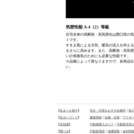
気密性能 A-4（2）等級
住宅全体の高断熱・高気密化は開口部の気
トです。
すきま風による冷気、暖気の流入を抑える
をさらに高めます。また、高断熱・高気密
い計画換気のためにも必要な性能です。
※品種によって異なりますので、各商品仕
い。
【
住まいを探す
】
売主・代理＆おすすめ物件
｜
私
【
住まいづくり
】
建築実績
｜
設備・仕様
｜
アフタ
【
豆知識
】
不動産購入ガイド
｜
不動産売却
【
調べる
】
不動産用語
｜
地価情報
｜
金利情