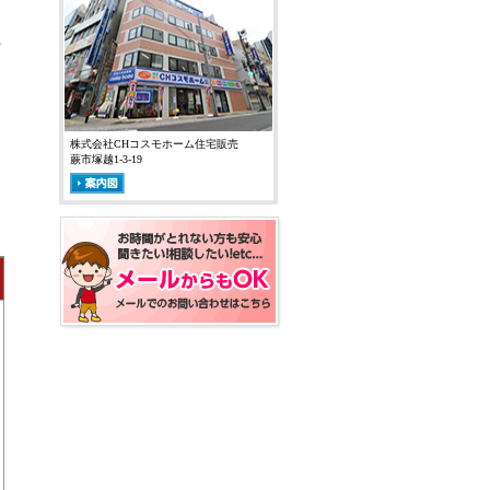
材
株式会社CHコスモホーム住宅販売
蕨市塚越1-3-19