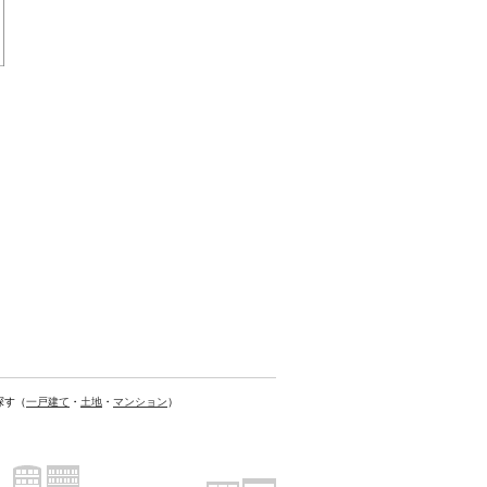
探す（
一戸建て
・
土地
・
マンション
）