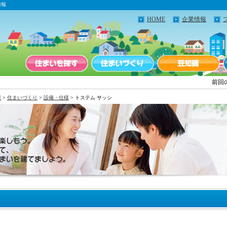
情報
HOME
企業情報
前回
報
>
住まいづくり
>
設備・仕様
> トステム サッシ