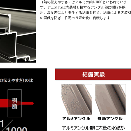
（熱の伝えやすさ）はアルミの約1/1000といわれていま
す。デュオPGは内装材と接するアングル部に樹脂を採
用。温度差により発生する結露を抑え、結露による内装
の腐蝕を防ぎ、住宅の長寿命化に貢献します。