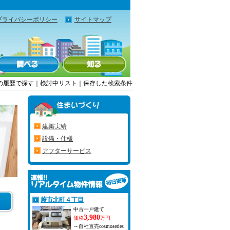
プライバシーポリシー
サイトマップ
の履歴で探す
｜
検討中リスト
｜
保存した検索条件
建築実績
設備・仕様
アフターサービス
蕨市北町４丁目
中古一戸建て
3,980
価格
万円
～自社直売cosmoseries