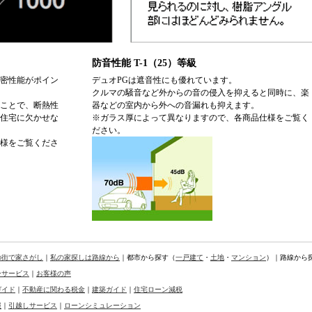
防音性能 T-1（25）等級
密性能がポイン
デュオPGは遮音性にも優れています。
クルマの騒音など外からの音の侵入を抑えると同時に、楽
ことで、断熱性
器などの室内から外への音漏れも抑えます。
住宅に欠かせな
※ガラス厚によって異なりますので、各商品仕様をご覧く
ださい。
様をご覧くださ
の街で家さがし
｜
私の家探しは路線から
｜都市から探す（
一戸建て
・
土地
・
マンション
）｜路線から
ーサービス
｜
お客様の声
ガイド
｜
不動産に関わる税金
｜
建築ガイド
｜
住宅ローン減税
報
｜
引越しサービス
｜
ローンシミュレーション