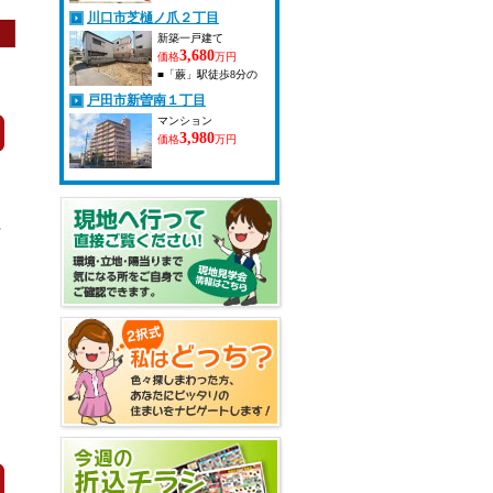
北町４丁目リフォーム
川口市芝樋ノ爪２丁目
中古戸建～蕨駅徒歩１
８分 広々5LDK。蕨駅
新築一戸建て
徒歩18分、埼玉県蕨市
3,680
価格
万円
北町の中古戸建。
■「蕨」駅徒歩8分の
153m?超のゆとりの空
好立地 ■新築戸建てと
戸田市新曽南１丁目
間で、ご家族の成長に
して安心してご検討い
合わせて変化する暮ら
ただけます ■3階建
マンション
しをサポート。静かな
て・３ＬＤＫ75.52ｍ2
3,980
価格
万円
住環境で、新しい生活
の住まい 奥行のある
を始めませんか
2面バルコニー・対面
キッチン・ＷＩＣござ
います。 ■自社直売に
つき、諸費用を抑えら
れる点も魅力 駅まで
材
徒歩8分という利便性
に加え、都心へのアク
セスも良好。 通勤・
通学にも便利で、初め
てのマイホームにもお
すすめです。 駅近の
新築住宅を3,680万円
（税込）でお探しの方
は、ぜひ一度ご覧くだ
さい。 ご見学・詳細
のご説明はいつでも承
ります。 お気軽にお
問い合わせください。