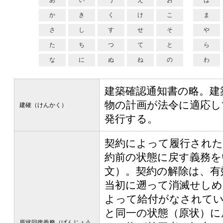
あ
い
う
え
お
は
か
き
く
け
こ
ま
さ
し
す
せ
そ
や
た
ち
つ
て
と
ら
な
に
ぬ
ね
の
わ
建築確認通知書の略。建
物の計画が法令に適応し
建確（けんかく）
発行する。
契約によって履行された
約前の状態に戻す義務をい
文）。契約の解除は、有
当初に遡って消滅せし
よって給付がなされて
と同一の状態（原状）に
原状回復義務（げんじょう