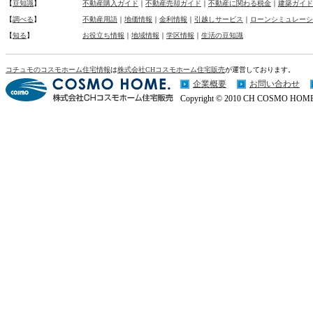
【
豆知識
】
不動産購入ガイド
｜
不動産売却ガイド
｜
不動産に関わる税金
｜
建築ガイド
【
調べる
】
不動産用語
｜
地価情報
｜
金利情報
｜
引越しサービス
｜
ローンシミュレーシ
【
知る
】
お役立ち情報
｜
地域情報
｜
学区情報
｜
生活の豆知識
コチュモのコスモホーム住宅情報
は
株式会社CHコスモホーム住宅販売
が運営しております。
企業概要
お問い合わせ
Copyright © 2010 CH COSMO HOME Co.