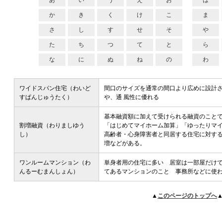
あ
い
う
え
お
は
か
き
く
け
こ
ま
さ
し
す
せ
そ
や
た
ち
つ
て
と
ら
な
に
ぬ
ね
の
わ
ワイドスパン住宅（わいど
間口のサイズを通常の間口より広めに設計
すぱんじゅうたく）
や、通 風性に優れる
基本融資額に加えて受けられる融資のこと
割増融資（わりましゆう
「はじめてマイホーム加算」「ゆったりマ
し）
高齢者・心身障害者と同居する住宅に対す
増などがある。
ワンルームマンション（わ
単身者用の住宅に多い 居室は一部屋だけ
んるーむまんしょん）
てあるマンションのこと 事務所などに使
▲
このページのトップへ