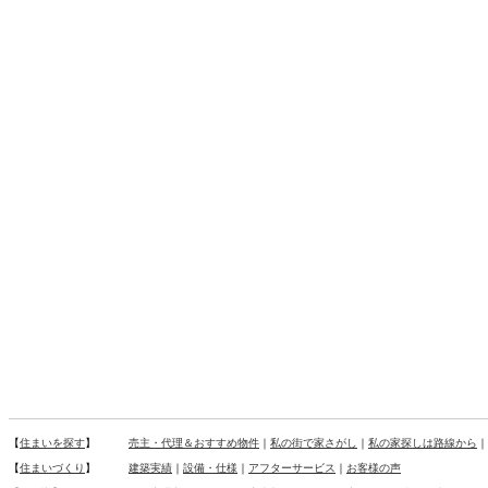
【
住まいを探す
】
売主・代理＆おすすめ物件
｜
私の街で家さがし
｜
私の家探しは路線から
｜
【
住まいづくり
】
建築実績
｜
設備・仕様
｜
アフターサービス
｜
お客様の声