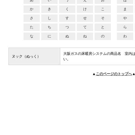
あ
い
う
え
お
は
か
き
く
け
こ
ま
さ
し
す
せ
そ
や
た
ち
つ
て
と
ら
な
に
ぬ
ね
の
わ
大阪ガスの床暖房システムの商品名 室内
ヌック（ぬっく）
い。
▲
このページのトップへ