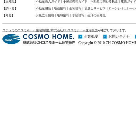
【
豆知識
】
不動産購入ガイド
｜
不動産売却ガイド
｜
不動産に関わる税金
｜
建築ガイド
【
調べる
】
不動産用語
｜
地価情報
｜
金利情報
｜
引越しサービス
｜
ローンシミュレーシ
【
知る
】
お役立ち情報
｜
地域情報
｜
学区情報
｜
生活の豆知識
コチュモのコスモホーム住宅情報
は
株式会社CHコスモホーム住宅販売
が運営しております。
企業概要
お問い合わせ
Copyright © 2010 CH COSMO HOME Co.