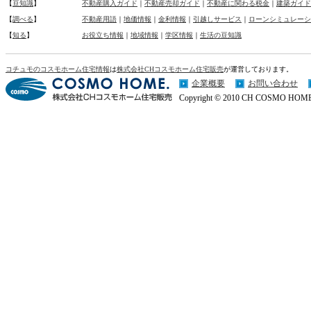
【
豆知識
】
不動産購入ガイド
｜
不動産売却ガイド
｜
不動産に関わる税金
｜
建築ガイド
【
調べる
】
不動産用語
｜
地価情報
｜
金利情報
｜
引越しサービス
｜
ローンシミュレーシ
【
知る
】
お役立ち情報
｜
地域情報
｜
学区情報
｜
生活の豆知識
コチュモのコスモホーム住宅情報
は
株式会社CHコスモホーム住宅販売
が運営しております。
企業概要
お問い合わせ
Copyright © 2010 CH COSMO HOME Co.