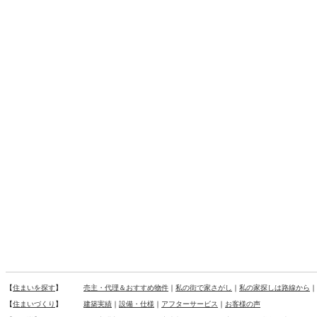
【
住まいを探す
】
売主・代理＆おすすめ物件
｜
私の街で家さがし
｜
私の家探しは路線から
｜
【
住まいづくり
】
建築実績
｜
設備・仕様
｜
アフターサービス
｜
お客様の声