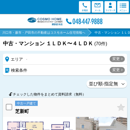
川口市・蕨市・戸田市の不動産はコスモホーム住宅情報へ
中古・マンション １Ｌ
中古・マンション １ＬＤＫ〜４ＬＤＫ
(
70
件)
変更
エリア
-
変更
検索条件
チェックした物件をまとめて資料請求（無料）
中古一戸建て
芝新町