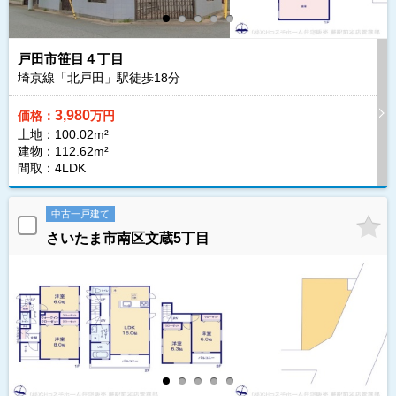
戸田市笹目４丁目
埼京線「北戸田」駅徒歩
18
分
3,980
価格：
万円
土地：100.02m²
建物：112.62m²
間取：4LDK
中古一戸建て
さいたま市南区文蔵5丁目