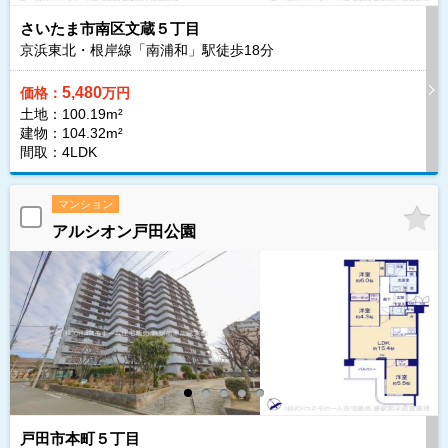
さいたま市南区文蔵５丁目
京浜東北・根岸線「南浦和」駅徒歩
18
分
5,480
価格：
万円
土地：100.19m²
建物：104.32m²
間取：4LDK
マンション
アルシオン戸田公園
戸田市本町５丁目