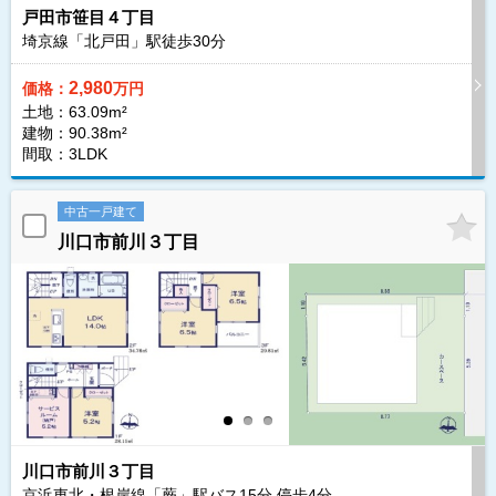
戸田市笹目４丁目
埼京線「北戸田」駅徒歩
30
分
2,980
価格：
万円
土地：63.09m²
建物：90.38m²
間取：3LDK
中古一戸建て
川口市前川３丁目
川口市前川３丁目
京浜東北・根岸線「蕨」駅バス
15
分 停歩
4
分