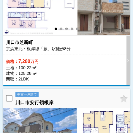
川口市芝新町
京浜東北・根岸線「蕨」駅徒歩
8
分
7,280
価格：
万円
土地：100.22m²
建物：125.28m²
間取：2LDK
中古一戸建て
川口市安行領根岸