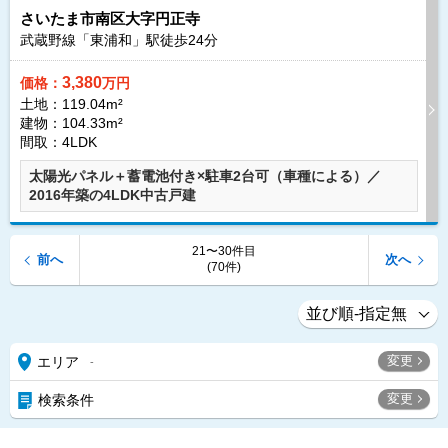
さいたま市南区大字円正寺
武蔵野線「東浦和」駅徒歩
24
分
3,380
価格：
万円
土地：119.04m²
建物：104.33m²
間取：4LDK
太陽光パネル＋蓄電池付き×駐車2台可（車種による）／
2016年築の4LDK中古戸建
21〜30件目
前へ
次へ
(70件)
変更
エリア
-
変更
検索条件