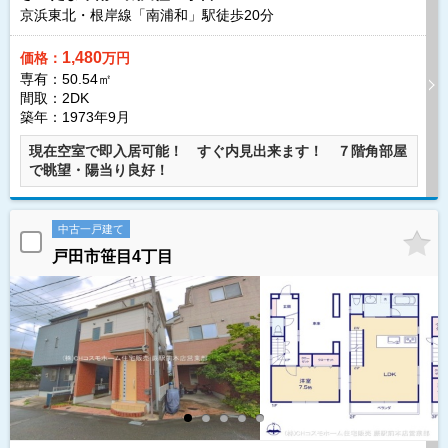
京浜東北・根岸線「南浦和」駅徒歩
20
分
1,480
価格：
万円
専有：50.54㎡
間取：2DK
築年：1973年9月
現在空室で即入居可能！ すぐ内見出来ます！ ７階角部屋
で眺望・陽当り良好！
中古一戸建て
戸田市笹目4丁目