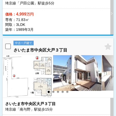
埼京線「戸田公園」駅徒歩
5
分
4,999
価格：
万円
専有：71.83㎡
間取：3LDK
築年：1989年3月
中古一戸建て
さいたま市中央区大戸３丁目
さいたま市中央区大戸３丁目
埼京線「南与野」駅徒歩
15
分