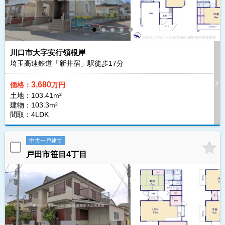
川口市大字安行領根岸
埼玉高速鉄道「新井宿」駅徒歩
17
分
3,680
価格：
万円
土地：103.41m²
建物：103.3m²
間取：4LDK
中古一戸建て
戸田市笹目4丁目