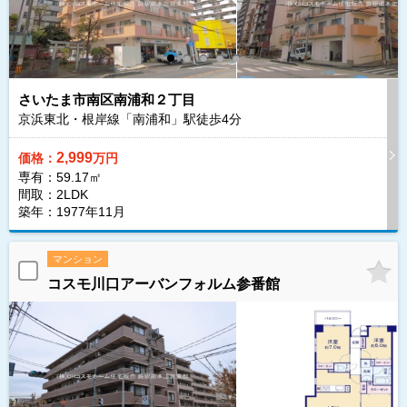
さいたま市南区南浦和２丁目
京浜東北・根岸線「南浦和」駅徒歩
4
分
2,999
価格：
万円
専有：59.17㎡
間取：2LDK
築年：1977年11月
マンション
コスモ川口アーバンフォルム参番館