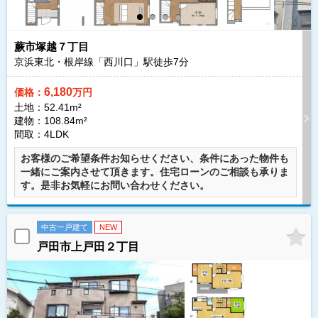
蕨市塚越７丁目
京浜東北・根岸線「西川口」駅徒歩
7
分
6,180
価格：
万円
土地：52.41m²
建物：108.84m²
間取：4LDK
お客様のご希望条件お知らせください、条件にあった物件も
一緒にご案内させて頂きます。住宅ローンのご相談も承りま
す。是非お気軽にお問い合わせください。
中古一戸建て
NEW
戸田市上戸田２丁目