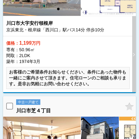
川口市大字安行領根岸
京浜東北・根岸線「西川口」駅バス
14
分 停歩
10
分
1,199
価格：
万円
専有：50.96㎡
間取：2LDK
築年：1974年3月
お客様のご希望条件お知らせください、条件にあった物件も
一緒にご案内させて頂きます。住宅ローンのご相談も承りま
す。是非お気軽にお問い合わせください。
中古一戸建て
川口市芝４丁目