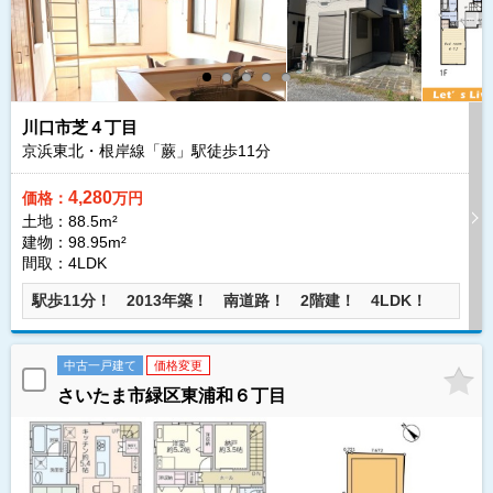
川口市芝４丁目
京浜東北・根岸線「蕨」駅徒歩
11
分
4,280
価格：
万円
土地：88.5m²
建物：98.95m²
間取：4LDK
駅歩11分！ 2013年築！ 南道路！ 2階建！ 4LDK！
中古一戸建て
価格変更
さいたま市緑区東浦和６丁目