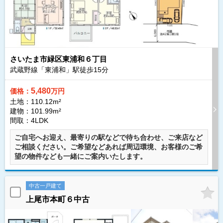
さいたま市緑区東浦和６丁目
武蔵野線「東浦和」駅徒歩
15
分
5,480
価格：
万円
土地：110.12m²
建物：101.99m²
間取：4LDK
ご自宅へお迎え、最寄りの駅などで待ち合わせ、ご来店など
ご相談ください。ご希望などあれば周辺環境、お客様のご希
望の物件なども一緒にご案内いたします。
中古一戸建て
上尾市本町６中古