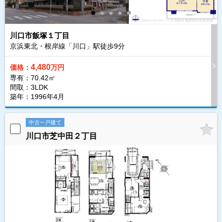
川口市飯塚１丁目
京浜東北・根岸線「川口」駅徒歩
9
分
4,480
価格：
万円
専有：70.42㎡
間取：3LDK
築年：1996年4月
中古一戸建て
川口市芝中田２丁目