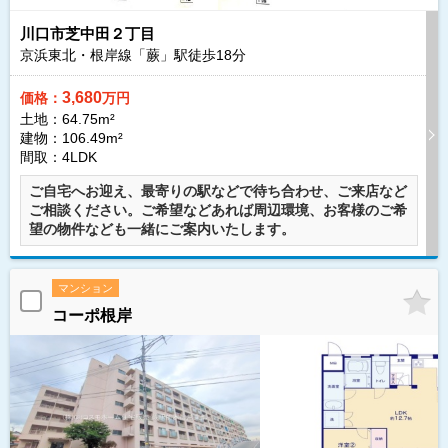
川口市芝中田２丁目
京浜東北・根岸線「蕨」駅徒歩
18
分
3,680
価格：
万円
土地：64.75m²
建物：106.49m²
間取：4LDK
ご自宅へお迎え、最寄りの駅などで待ち合わせ、ご来店など
ご相談ください。ご希望などあれば周辺環境、お客様のご希
望の物件なども一緒にご案内いたします。
マンション
コーポ根岸