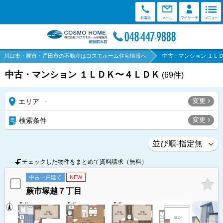
川口市・蕨市・戸田市の不動産はコスモホーム住宅情報へ
中古・マンション １Ｌ
中古・マンション １ＬＤＫ〜４ＬＤＫ
(
69
件)
変更
エリア
-
変更
検索条件
チェックした物件をまとめて資料請求（無料）
中古一戸建て
NEW
蕨市塚越７丁目