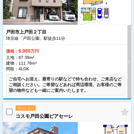
戸田市上戸田２丁目
埼京線「戸田公園」駅徒歩
11
分
6,980
価格：
万円
土地：87.39m²
建物：111.78m²
間取：4LDK
ご自宅へお迎え、最寄りの駅などで待ち合わせ、ご来店など
ご相談ください。ご希望などあれば周辺環境、お客様のご希
望の物件なども一緒にご案内いたします。
マンション
コスモ戸田公園ピアセーレ