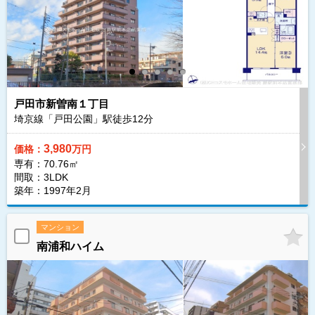
戸田市新曽南１丁目
埼京線「戸田公園」駅徒歩
12
分
3,980
価格：
万円
専有：70.76㎡
間取：3LDK
築年：1997年2月
マンション
南浦和ハイム