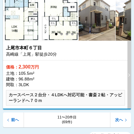
上尾市本町６丁目
高崎線「上尾」駅徒歩
20
分
2,300
価格：
万円
土地：105.5m²
建物：96.88m²
間取：3LDK
カースペース２台分・４LDKへ対応可能・書斎２帖・アッピ
ーランドへ７０ｍ
11〜20件目
前へ
次へ
(69件)