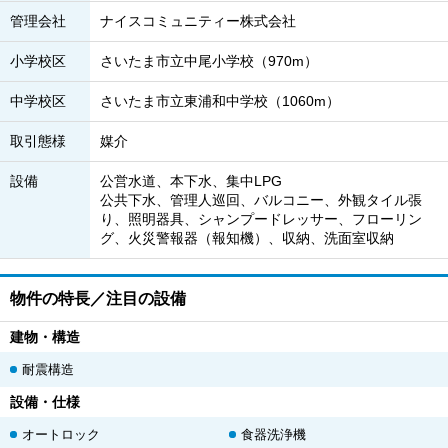
管理会社
ナイスコミュニティー株式会社
小学校区
さいたま市立中尾小学校（970m）
中学校区
さいたま市立東浦和中学校（1060m）
取引態様
媒介
設備
公営水道、本下水、集中LPG
公共下水、管理人巡回、バルコニー、外観タイル張
り、照明器具、シャンプードレッサー、フローリン
グ、火災警報器（報知機）、収納、洗面室収納
物件の特長／注目の設備
建物・構造
耐震構造
設備・仕様
オートロック
食器洗浄機