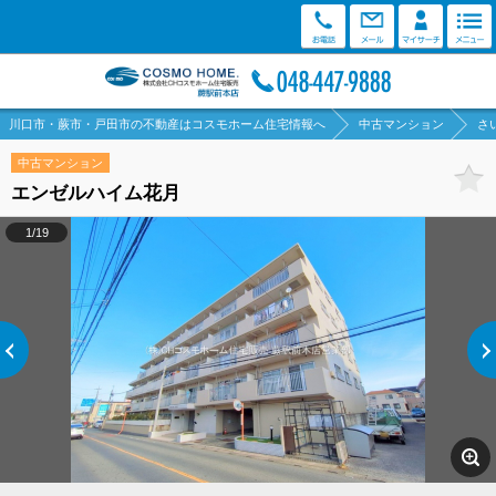
川口市・蕨市・戸田市の不動産はコスモホーム住宅情報へ
中古マンション
さ
中古マンション
エンゼルハイム花月
1/19