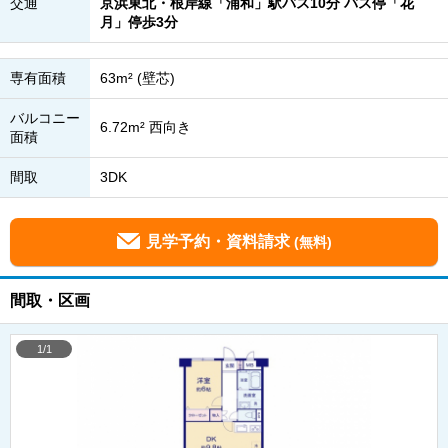
交通
京浜東北・根岸線「浦和」駅バス10分 バス停「花
月」停歩3分
専有面積
63m² (壁芯)
バルコニー
6.72m² 西向き
面積
間取
3DK
見学予約・資料請求
(無料)
間取・区画
1/1