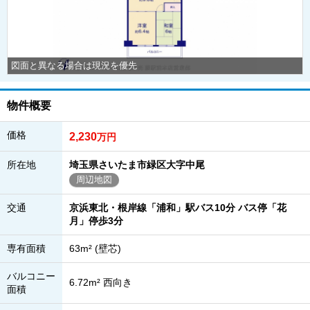
図面と異なる場合は現況を優先
物件概要
価格
2,230
万円
所在地
埼玉県さいたま市緑区大字中尾
周辺地図
交通
京浜東北・根岸線「浦和」駅バス10分 バス停「花
月」停歩3分
専有面積
63m² (壁芯)
バルコニー
6.72m² 西向き
面積