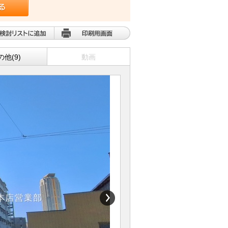
の他(9)
動画