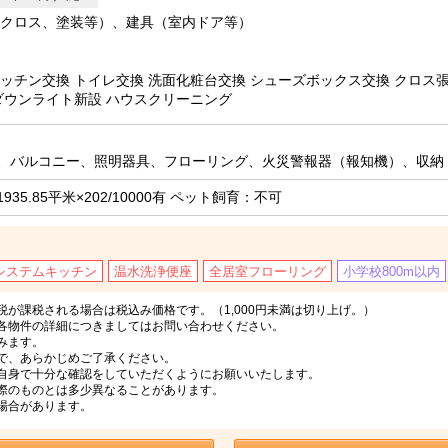
クロス、塗装等）、建具（室内ドア等）
ッチン交換 トイレ交換 洗面化粧台交換 シューズボックス交換 クロス張
ダウンライト新設 ハウスクリーニング
、バルコニー、照明器具、フローリング、火災警報器（報知機）、収納
35.85平米×202/10000有 ペット飼育：不可
システムキッチン
温水洗浄便座
全居室フローリング
小学校800m以内
が課税される場合は税込み価格です。（1,000円未満は切り上げ。）
各物件の詳細につきましてはお問い合わせください。
みます。
で、あらかじめご了承ください。
自身で十分な確認をしていただくようにお願いいたします。
際のものとは多少異なることがあります。
場合があります。