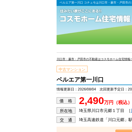
ベルエア第一川口 コチュモは川口市・蕨市・戸田市の
川口市・蕨市・戸田市の不動産はコスモホーム住宅情報
中古マンション
ベルエア第一川口
情報更新日：2026/08/04 次回更新予定日：2026
2,490
価 格
万円（税込
埼玉県川口市元郷１丁目
［
所在地
埼玉高速鉄道「川口元郷」駅
交 通