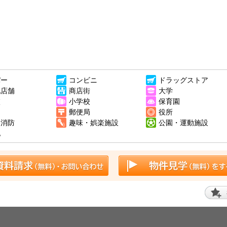
パー
コンビニ
ドラッグストア
他店舗
商店街
大学
校
小学校
保育園
郵便局
役所
・消防
趣味・娯楽施設
公園・運動施設
他