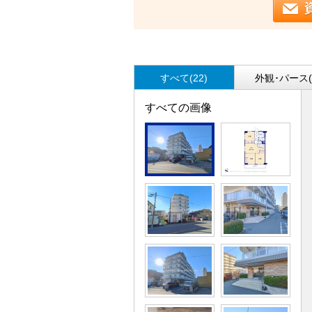
すべて(22)
外観･パース(
すべての画像