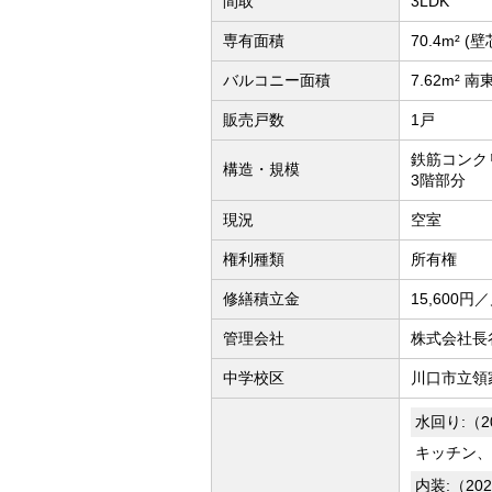
間取
3LDK
専有面積
70.4m² (壁
バルコニー面積
7.62m² 
販売戸数
1戸
鉄筋コンク
構造・規模
3階部分
現況
空室
権利種類
所有権
修繕積立金
15,600円
管理会社
株式会社長
中学校区
川口市立領
水回り:（2
キッチン、
内装:（20