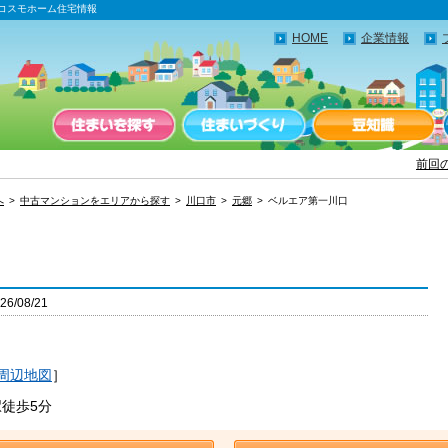
コスモホーム住宅情報
HOME
企業情報
前回
へ
中古マンションをエリアから探す
川口市
元郷
ベルエア第一川口
/08/21
）
周辺地図
］
徒歩5分