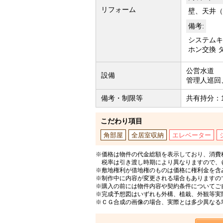
リフォーム
壁、天井（
備考:
システムキ
ホン交換 
公営水道
設備
管理人巡回
備考・制限等
共有持分：19
こだわり項目
角部屋
全居室収納
エレベーター
※価格は物件の代金総額を表示しており、消費税
税率は引き渡し時期により異なりますので、
※敷地権利が借地権のものは価格に権利金を含
※制作中に内容が変更される場合もありますの
※購入の前には物件内容や契約条件についてご
※完成予想図はいずれも外構、植栽、外観等実
※ＣＧ合成の画像の場合、実際とは多少異なる