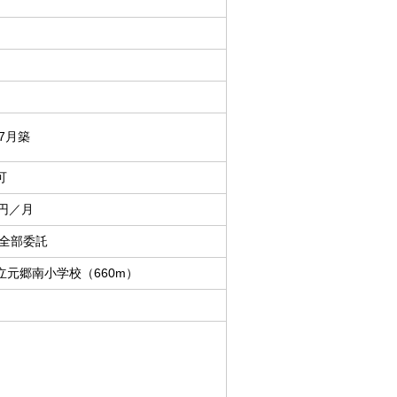
年7月築
可
0円／月
 全部委託
立元郷南小学校（660m）