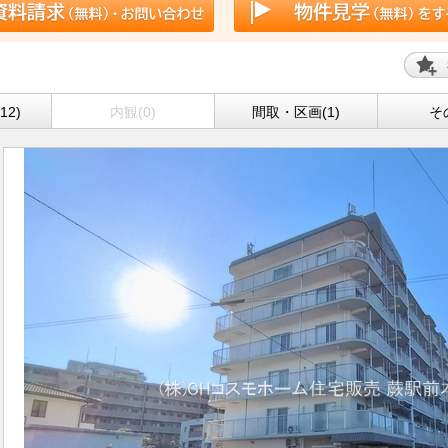
12)
内観(0)
間取・区画(1)
そ