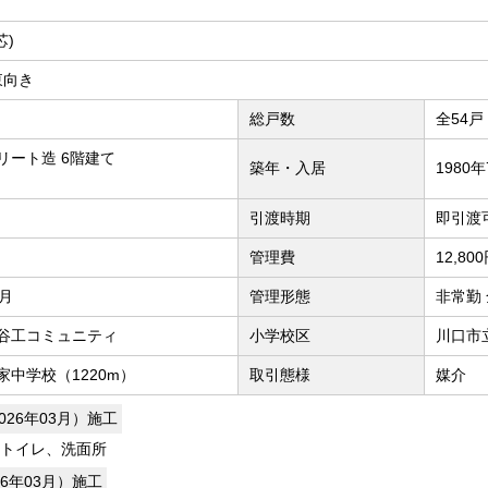
芯)
南東向き
総戸数
全54戸
リート造 6階建て
築年・入居
1980
引渡時期
即引渡
管理費
12,80
／月
管理形態
非常勤
谷工コミュニティ
小学校区
川口市
家中学校（1220m）
取引態様
媒介
026年03月）施工
トイレ、洗面所
26年03月）施工