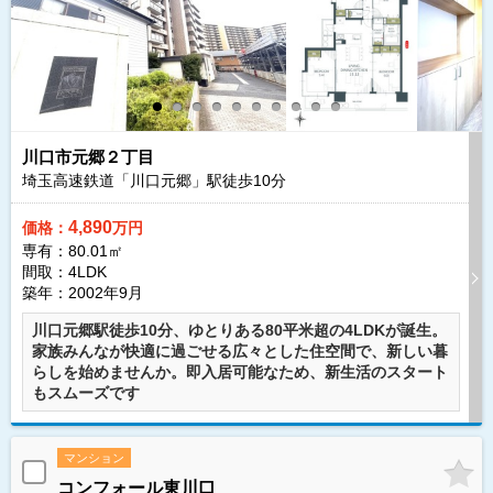
川口市元郷２丁目
埼玉高速鉄道「川口元郷」駅徒歩
10
分
4,890
価格：
万円
専有：80.01㎡
間取：4LDK
築年：2002年9月
川口元郷駅徒歩10分、ゆとりある80平米超の4LDKが誕生。
家族みんなが快適に過ごせる広々とした住空間で、新しい暮
らしを始めませんか。即入居可能なため、新生活のスタート
もスムーズです
マンション
コンフォール東川口