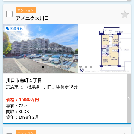
マンション
アメニクス川口
画像多数
川口市南町１丁目
京浜東北・根岸線「川口」駅徒歩
18
分
4,980
価格：
万円
専有：72㎡
間取：3LDK
築年：1998年2月
マンション