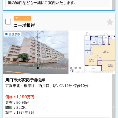
望の物件なども一緒にご案内いたします。
マンション
コーポ根岸
画像多数
川口市大字安行領根岸
京浜東北・根岸線「西川口」駅バス
14
分 停歩
10
分
1,199
価格：
万円
専有：50.96㎡
間取：2LDK
築年：1974年3月