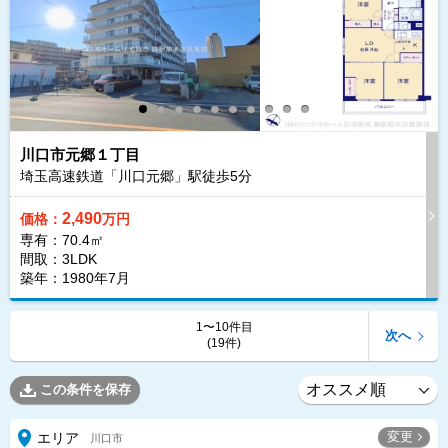
川口市元郷１丁目
埼玉高速鉄道「川口元郷」駅徒歩
5
分
2,490
価格：
万円
専有：70.4㎡
間取：3LDK
築年：1980年7月
1〜10件目
次へ
(19件)
この条件を保存
変更
エリア
川口市