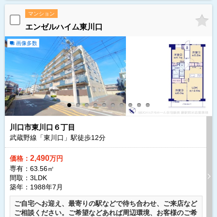
マンション
エンゼルハイム東川口
画像多数
川口市東川口６丁目
武蔵野線「東川口」駅徒歩
12
分
2,490
価格：
万円
専有：63.56㎡
間取：3LDK
築年：1988年7月
ご自宅へお迎え、最寄りの駅などで待ち合わせ、ご来店など
ご相談ください。ご希望などあれば周辺環境、お客様のご希