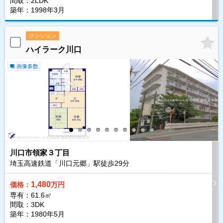
間取：2LDK
築年：1998年3月
マンション
ハイラーク川口
画像多数
川口市領家３丁目
埼玉高速鉄道「川口元郷」駅徒歩
29
分
1,480
価格：
万円
専有：61.6㎡
間取：3DK
築年：1980年5月