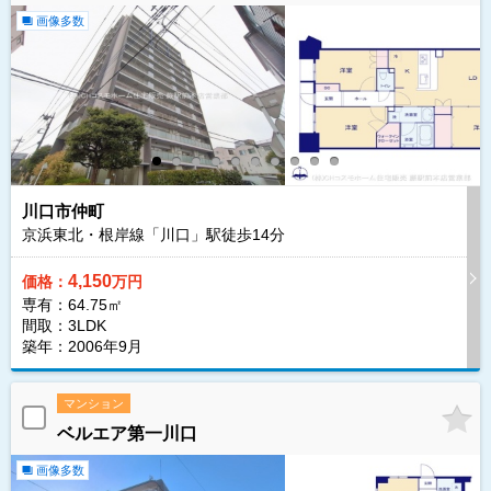
画像多数
川口市仲町
京浜東北・根岸線「川口」駅徒歩
14
分
4,150
価格：
万円
専有：64.75㎡
間取：3LDK
築年：2006年9月
マンション
ベルエア第一川口
画像多数