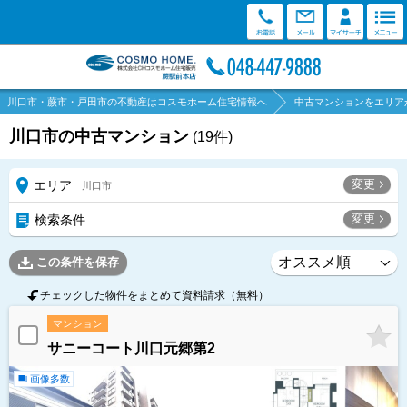
川口市・蕨市・戸田市の不動産はコスモホーム住宅情報へ
中古マンションをエリア
川口市の中古マンション
(
19
件)
変更
エリア
川口市
変更
検索条件
この条件を保存
チェックした物件をまとめて資料請求（無料）
マンション
サニーコート川口元郷第2
画像多数