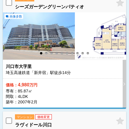
シーズガーデングリーンパティオ
画像多数
川口市大字里
埼玉高速鉄道「新井宿」駅徒歩
14
分
4,980
価格：
万円
専有：85.87㎡
間取：4LDK
築年：2007年2月
マンション
価格変更
ラヴィドール川口