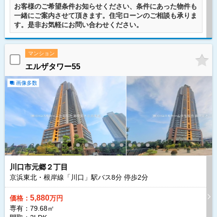
お客様のご希望条件お知らせください、条件にあった物件も
一緒にご案内させて頂きます。住宅ローンのご相談も承りま
す。是非お気軽にお問い合わせください。
マンション
エルザタワー55
画像多数
川口市元郷２丁目
京浜東北・根岸線「川口」駅バス
8
分 停歩
2
分
5,880
価格：
万円
専有：79.68㎡