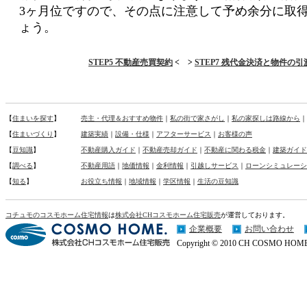
3ヶ月位ですので、その点に注意して予め余分に取
ょう。
STEP5 不動産売買契約
< >
STEP7 残代金決済と物件の引
【
住まいを探す
】
売主・代理＆おすすめ物件
｜
私の街で家さがし
｜
私の家探しは路線から
｜
【
住まいづくり
】
建築実績
｜
設備・仕様
｜
アフターサービス
｜
お客様の声
【
豆知識
】
不動産購入ガイド
｜
不動産売却ガイド
｜
不動産に関わる税金
｜
建築ガイド
【
調べる
】
不動産用語
｜
地価情報
｜
金利情報
｜
引越しサービス
｜
ローンシミュレーシ
【
知る
】
お役立ち情報
｜
地域情報
｜
学区情報
｜
生活の豆知識
コチュモのコスモホーム住宅情報
は
株式会社CHコスモホーム住宅販売
が運営しております。
企業概要
お問い合わせ
Copyright © 2010 CH COSMO HOME Co.