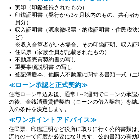
実印（印鑑登録されたもの）
印鑑証明書（発行から3ヶ月以内のもの、共有者
員分）
収入証明書（源泉徴収票・納税証明書・住民税決
ど）
※収入合算者がいる場合、その印鑑証明、収入証
住民票（家族全員が記載されたもの）
不動産売買契約書の写し
重要事項説明書 の写し
登記簿謄本、他購入不動産に関する書類一式（土
≪ローン承認と正式契約≫
住宅ローン申込み後、通常1～2週間でローンの承認
の後、金銭消費賃借契約（ローンの借入契約）を結
入の条件を決定します。
≪ワンポイントアドバイス≫
住民票、印鑑証明など役所に取りに行く公的書類は
流れの中で何度か必要になります。公的書類の有効