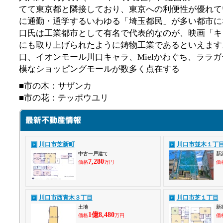
てて東京都と隣接しており、東京への利便性が優れて
に通勤・通学するいわゆる「埼玉都民」が多い都市に
口氏は工業都市として有名で代表的なのが、映画「キ
にも取り上げられたように鋳物工業であるといえます。 
口、イオンモール川口キャラ、Mielかわぐち、ララ
模なショッピングモールが数多く点在する
■市の木：サザンカ
■市の花：テッポウユリ
川口市芝新町
川口市並木１丁
中古一戸建て
新
7,280
価格
万円
価
川口市西青木３丁目
川口市芝１丁目
土地
新
1億8,480
価格
万円
価