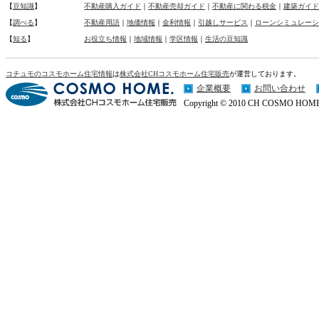
【
豆知識
】
不動産購入ガイド
｜
不動産売却ガイド
｜
不動産に関わる税金
｜
建築ガイド
【
調べる
】
不動産用語
｜
地価情報
｜
金利情報
｜
引越しサービス
｜
ローンシミュレーシ
【
知る
】
お役立ち情報
｜
地域情報
｜
学区情報
｜
生活の豆知識
コチュモのコスモホーム住宅情報
は
株式会社CHコスモホーム住宅販売
が運営しております。
企業概要
お問い合わせ
Copyright © 2010 CH COSMO HOME Co.