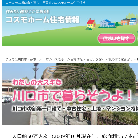
コチュモは川口市・蕨市・戸田市のコスモホーム住宅情報
コチュモは川口市・蕨市・戸田市のコスモホーム住宅情報
>
住まいを探す
>
私の街で家さがし
>
人口約50万人弱（2009年10月現在）、総面積55.75km