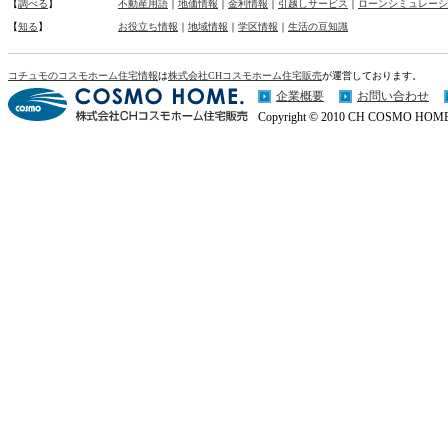
【
調べる
】
不動産用語
｜
地価情報
｜
金利情報
｜
引越しサービス
｜
ローンシミュレーシ
【
知る
】
お役立ち情報
｜
地域情報
｜
学区情報
｜
生活の豆知識
コチュモのコスモホーム住宅情報
は
株式会社CHコスモホーム住宅販売
が運営しております。
企業概要
お問い合わせ
Copyright © 2010 CH COSMO HOME Co.