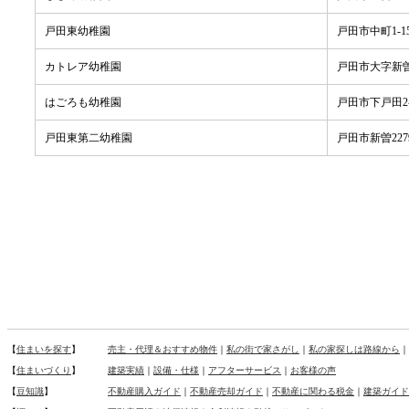
戸田東幼稚園
戸田市中町1-15
カトレア幼稚園
戸田市大字新曽
はごろも幼稚園
戸田市下戸田2-2
戸田東第二幼稚園
戸田市新曽2279
【
住まいを探す
】
売主・代理＆おすすめ物件
｜
私の街で家さがし
｜
私の家探しは路線から
｜
【
住まいづくり
】
建築実績
｜
設備・仕様
｜
アフターサービス
｜
お客様の声
【
豆知識
】
不動産購入ガイド
｜
不動産売却ガイド
｜
不動産に関わる税金
｜
建築ガイド