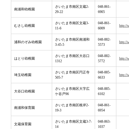
さいたま市南区文蔵2-
048-861-
南浦和幼稚園
29-22
6905
さいたま市南区文蔵3-
048-861-
むさし幼稚園
http:/
11-6
6009
さいたま市南区南浦和
048-882-
浦和のぞみ幼稚園
http:/
3-45-5
5573
さいたま市南区大谷口
048-882-
はとり幼稚園
http://
1312
5772
さいたま市南区円正寺
048-885-
埼玉幼稚園
http:/
505-7
6633
さいたま市南区大字広
048-885-
大谷口幼稚園
ケ谷戸96
6102
さいたま市南区根岸2-
048-861-
南浦和保育園
19-3
6954
さいたま市南区文蔵3-7-
048-863-
文蔵保育園
14
1037