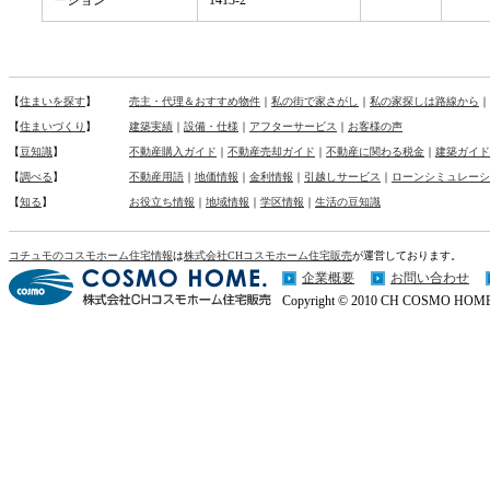
ーション
1413-2
【
住まいを探す
】
売主・代理＆おすすめ物件
｜
私の街で家さがし
｜
私の家探しは路線から
｜
【
住まいづくり
】
建築実績
｜
設備・仕様
｜
アフターサービス
｜
お客様の声
【
豆知識
】
不動産購入ガイド
｜
不動産売却ガイド
｜
不動産に関わる税金
｜
建築ガイド
【
調べる
】
不動産用語
｜
地価情報
｜
金利情報
｜
引越しサービス
｜
ローンシミュレーシ
【
知る
】
お役立ち情報
｜
地域情報
｜
学区情報
｜
生活の豆知識
コチュモのコスモホーム住宅情報
は
株式会社CHコスモホーム住宅販売
が運営しております。
企業概要
お問い合わせ
Copyright © 2010 CH COSMO HOME Co.