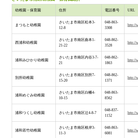
幼稚園・保育園
住所
電話番号
URL
さいたま市南区松本3-
048-863-
まつもと幼稚園
http:/
12-8
3308
さいたま市南区曲本1-
048-862-
西浦和幼稚園
http:/
21-22
3528
さいたま市南区内谷3-7-
048-862-
浦和みひかり幼稚園
http:/
21
1863
さいたま市南区別所7-
048-862-
別所幼稚園
http:/
15-20
1371
さいたま市南区白幡4-
048-863-
浦和めぐみ幼稚園
10-15
8562
048-837-
浦和つくし幼稚園
さいたま市南区辻4-8-7
http:/
1152
さいたま市南区根岸3-
048-863-
浦和若竹幼稚園
http:/
11-3
6081