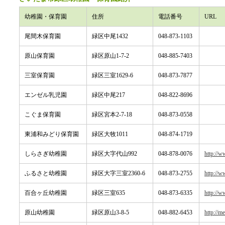
幼稚園・保育園
住所
電話番号
URL
尾間木保育園
緑区中尾1432
048-873-1103
原山保育園
緑区原山1-7-2
048-885-7403
三室保育園
緑区三室1629-6
048-873-7877
エンゼル乳児園
緑区中尾217
048-822-8696
こぐま保育園
緑区宮本2-7-18
048-873-0558
東浦和みどり保育園
緑区大牧1011
048-874-1719
しらさぎ幼稚園
緑区大字代山992
048-878-0076
http://w
ふるさと幼稚園
緑区大字三室2360-6
048-873-2755
http://w
百合ヶ丘幼稚園
緑区三室635
048-873-6335
http://w
原山幼稚園
緑区原山3-8-5
048-882-6453
http://m