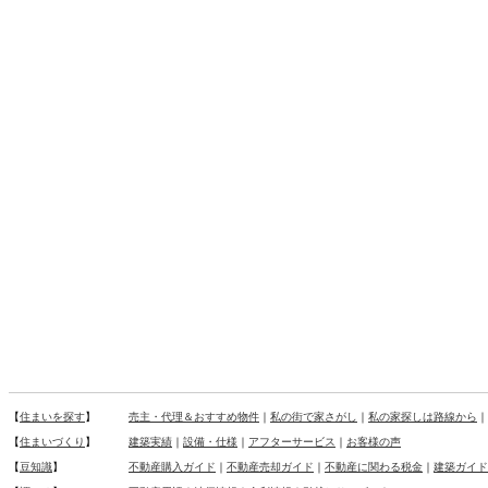
【
住まいを探す
】
売主・代理＆おすすめ物件
｜
私の街で家さがし
｜
私の家探しは路線から
｜
【
住まいづくり
】
建築実績
｜
設備・仕様
｜
アフターサービス
｜
お客様の声
【
豆知識
】
不動産購入ガイド
｜
不動産売却ガイド
｜
不動産に関わる税金
｜
建築ガイド