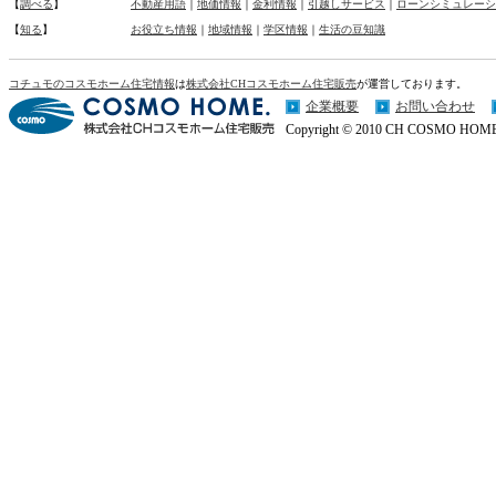
【
調べる
】
不動産用語
｜
地価情報
｜
金利情報
｜
引越しサービス
｜
ローンシミュレーシ
【
知る
】
お役立ち情報
｜
地域情報
｜
学区情報
｜
生活の豆知識
コチュモのコスモホーム住宅情報
は
株式会社CHコスモホーム住宅販売
が運営しております。
企業概要
お問い合わせ
Copyright © 2010 CH COSMO HOME Co.