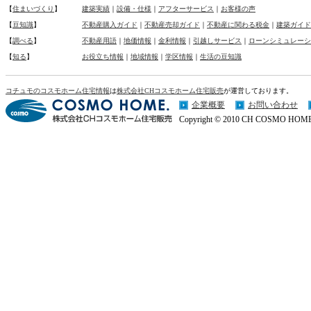
【
住まいづくり
】
建築実績
｜
設備・仕様
｜
アフターサービス
｜
お客様の声
【
豆知識
】
不動産購入ガイド
｜
不動産売却ガイド
｜
不動産に関わる税金
｜
建築ガイド
【
調べる
】
不動産用語
｜
地価情報
｜
金利情報
｜
引越しサービス
｜
ローンシミュレーシ
【
知る
】
お役立ち情報
｜
地域情報
｜
学区情報
｜
生活の豆知識
コチュモのコスモホーム住宅情報
は
株式会社CHコスモホーム住宅販売
が運営しております。
企業概要
お問い合わせ
Copyright © 2010 CH COSMO HOME Co.