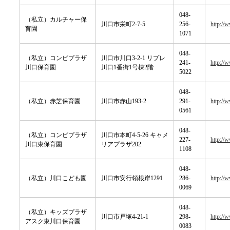
048-
（私立）カルチャー保
川口市栄町2-7-5
256-
http://
育園
1071
048-
（私立）コンビプラザ
川口市川口3-2-1 リプレ
241-
http://
川口保育園
川口1番街1号棟2階
5022
048-
（私立）赤芝保育園
川口市赤山193-2
291-
http://
0561
048-
（私立）コンビプラザ
川口市本町4-5-26 キャメ
227-
http://
川口東保育園
リアプラザ202
1108
048-
（私立）川口こども園
川口市安行領根岸1291
286-
http://
0069
048-
（私立）キッズプラザ
川口市戸塚4-21-1
298-
http://
アスク東川口保育園
0083