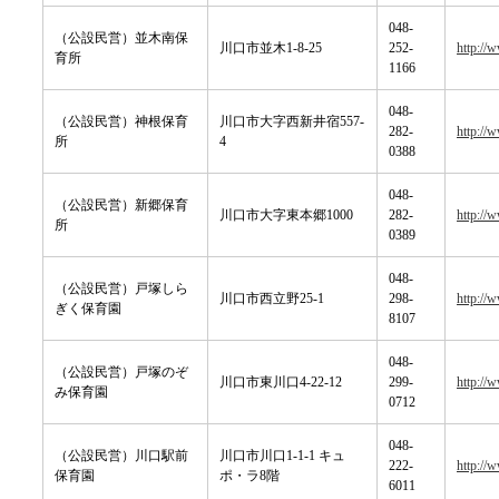
048-
（公設民営）並木南保
川口市並木1-8-25
252-
http://
育所
1166
048-
（公設民営）神根保育
川口市大字西新井宿557-
282-
http://
所
4
0388
048-
（公設民営）新郷保育
川口市大字東本郷1000
282-
http://
所
0389
048-
（公設民営）戸塚しら
川口市西立野25-1
298-
http://
ぎく保育園
8107
048-
（公設民営）戸塚のぞ
川口市東川口4-22-12
299-
http://
み保育園
0712
048-
（公設民営）川口駅前
川口市川口1-1-1 キュ
222-
http://
保育園
ポ・ラ8階
6011