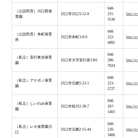
048-
（公設民営）川口西保
川口市川口5-12-9
251-
http://
育園
3536
048-
（公設民営）本町保育
川口市本町3-9-9
222-
http://
所
4082
048-
（私立）安行東光保育
川口市大字安行原1361
296-
http://
園
7024
048-
（私立）アケボノ保育
川口市元郷5-23-1
223-
http://
園
2727
048-
（私立）しいのみ保育
川口市前川2-39-7
267-
http://
園
1403
048-
（私立）レオ保育園川
川口市元郷2-15-44
226-
http://
口
3460