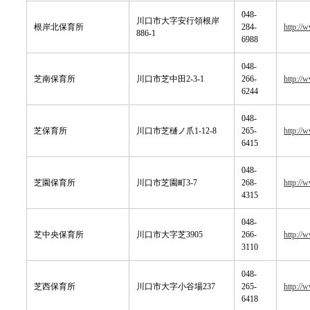
048-
川口市大字安行領根岸
根岸北保育所
284-
http://
886-1
6988
048-
芝南保育所
川口市芝中田2-3-1
266-
http://
6244
048-
芝保育所
川口市芝樋ノ爪1-12-8
265-
http://
6415
048-
芝園保育所
川口市芝園町3-7
268-
http://
4315
048-
芝中央保育所
川口市大字芝3905
266-
http://
3110
048-
芝西保育所
川口市大字小谷場237
265-
http://
6418