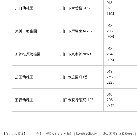
048-
川口幼稚園
川口市木曽呂1425
295-
1195
048-
東川口幼稚園
川口市戸塚東3-8-25
296-
0280
048-
新郷松原幼稚園
川口市東本郷709-3
284-
5675
048-
芝園幼稚園
川口市芝園町3番
269-
2221
048-
安行幼稚園
川口市安行領家1193
296-
7747
【
住まいを探す
】
売主・代理＆おすすめ物件
｜
私の街で家さがし
｜
私の家探しは路線から
｜