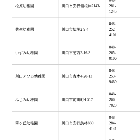
048-
松原幼稚園
川口市安行領根岸2143-
281-
1245
048-
共生幼稚園
川口市飯塚2-9-4
252-
4101
048-
いずみ幼稚園
川口市芝西2-16-3
265-
0106
048-
川口アソカ幼稚園
川口市青木4-20-13
253-
9489
048-
ふじみ幼稚園
川口市前川町4-517
266-
7823
048-
翠ヶ丘幼稚園
川口市安行慈林880
284-
4141