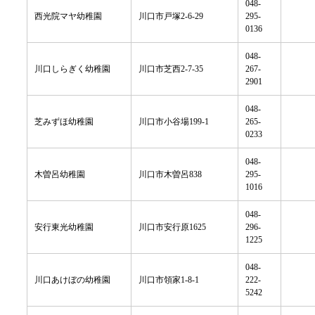
048-
西光院マヤ幼稚園
川口市戸塚2-6-29
295-
0136
048-
川口しらぎく幼稚園
川口市芝西2-7-35
267-
2901
048-
芝みずほ幼稚園
川口市小谷場199-1
265-
0233
048-
木曽呂幼稚園
川口市木曽呂838
295-
1016
048-
安行東光幼稚園
川口市安行原1625
296-
1225
048-
川口あけぼの幼稚園
川口市領家1-8-1
222-
5242