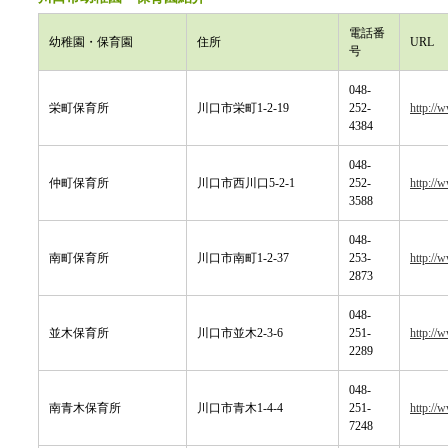
電話番
幼稚園・保育園
住所
URL
号
048-
栄町保育所
川口市栄町1-2-19
252-
http://
4384
048-
仲町保育所
川口市西川口5-2-1
252-
http://
3588
048-
南町保育所
川口市南町1-2-37
253-
http://
2873
048-
並木保育所
川口市並木2-3-6
251-
http://
2289
048-
南青木保育所
川口市青木1-4-4
251-
http://
7248