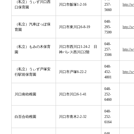
（私立）うぃず川口西
川口市飯塚1-2-16
257-
http://
口保育園
5660
048-
（私立）汽車ぽっぽ保
川口市東川口6-8-19
295-
http://
育園
7599
048-
（私立）もみの木保育
川口市西川口1-24-2 日
257-
http://
園
神パレス西川口2階
3506
048-
（私立）うぃず戸塚安
川口市戸塚6-22-2
452-
http://
行駅前保育園
4801
048-
川口南幼稚園
川口市川口6-1-41
252-
6460
048-
白百合幼稚園
川口市青木2-2-32
252-
6164
048-