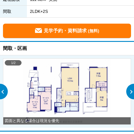
間取
2LDK+2S
見学予約・資料請求
(無料)
間取・区画
1/2
図面と異なる場合は現況を優先