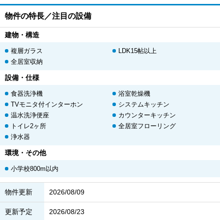
物件の特長／注目の設備
建物・構造
複層ガラス
LDK15帖以上
全居室収納
設備・仕様
食器洗浄機
浴室乾燥機
TVモニタ付インターホン
システムキッチン
温水洗浄便座
カウンターキッチン
トイレ2ヶ所
全居室フローリング
浄水器
環境・その他
小学校800m以内
物件更新
2026/08/09
更新予定
2026/08/23