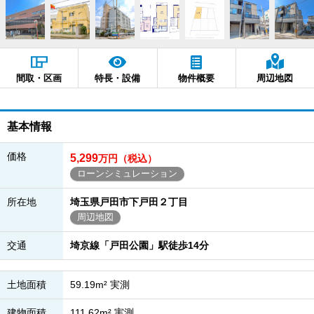
間取・区画
特長・設備
物件概要
周辺地図
基本情報
価格
5,299
万円（税込）
ローンシミュレーション
所在地
埼玉県戸田市下戸田２丁目
周辺地図
交通
埼京線「戸田公園」駅徒歩14分
土地面積
59.19m² 実測
建物面積
111.62m² 実測