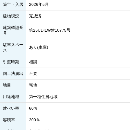
築年・入居
2026年5月
建物現況
完成済
建築確認番
第25UDI1W建10775号
号
駐車スペー
あり(車庫)
ス
引渡時期
相談
国土法届出
不要
地目
宅地
用途地域
第一種住居地域
建ぺい率
60％
容積率
200％