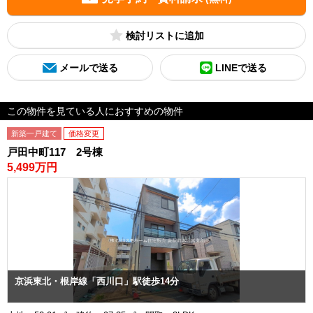
検討リスト
メールで送る
LINEで送る
この物件を見ている人におすすめの物件
新築一戸建て
価格変更
戸田中町117 2号棟
5,499万円
京浜東北・根岸線「西川口」駅徒歩14分