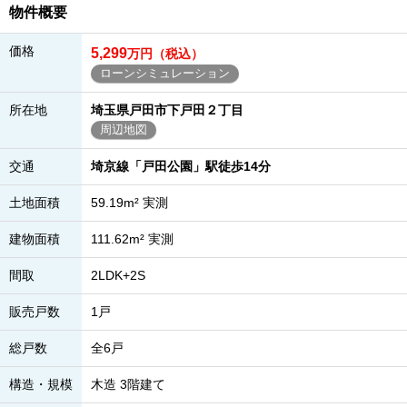
物件概要
価格
5,299
万円（税込）
ローンシミュレーション
所在地
埼玉県戸田市下戸田２丁目
周辺地図
交通
埼京線「戸田公園」駅徒歩14分
土地面積
59.19m² 実測
建物面積
111.62m² 実測
間取
2LDK+2S
販売戸数
1戸
総戸数
全6戸
構造・規模
木造 3階建て