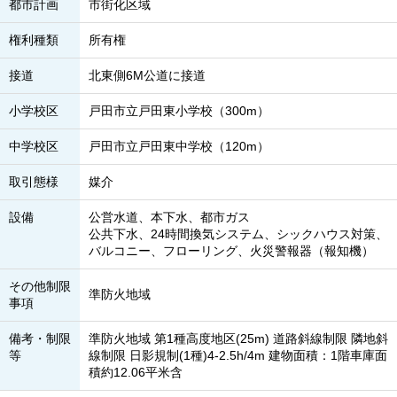
都市計画
市街化区域
権利種類
所有権
接道
北東側6M公道に接道
小学校区
戸田市立戸田東小学校（300m）
中学校区
戸田市立戸田東中学校（120m）
取引態様
媒介
設備
公営水道、本下水、都市ガス
公共下水、24時間換気システム、シックハウス対策、
バルコニー、フローリング、火災警報器（報知機）
その他制限
準防火地域
事項
備考・制限
準防火地域 第1種高度地区(25m) 道路斜線制限 隣地斜
等
線制限 日影規制(1種)4-2.5h/4m 建物面積：1階車庫面
積約12.06平米含