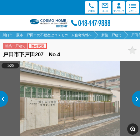
川口市・蕨市・戸田市の不動産はコスモホーム住宅情報へ
新築一戸建て
戸田
新築一戸建て
価格変更
戸田市下戸田207 No.4
1/20