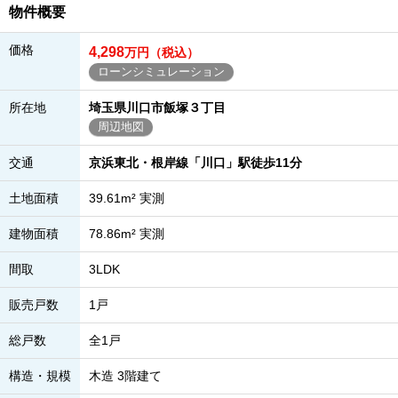
物件概要
価格
4,298
万円（税込）
ローンシミュレーション
所在地
埼玉県川口市飯塚３丁目
周辺地図
交通
京浜東北・根岸線「川口」駅徒歩11分
土地面積
39.61m² 実測
建物面積
78.86m² 実測
間取
3LDK
販売戸数
1戸
総戸数
全1戸
構造・規模
木造 3階建て