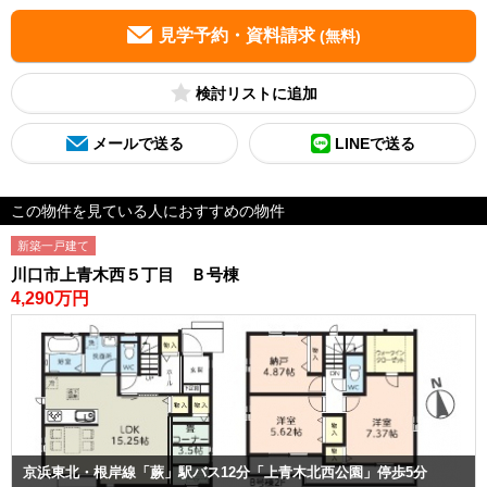
見学予約・資料請求
(無料)
検討リスト
メールで送る
LINEで送る
この物件を見ている人におすすめの物件
新築一戸建て
川口市上青木西５丁目 Ｂ号棟
4,290万円
京浜東北・根岸線「蕨」駅バス12分「上青木北西公園」停歩5分