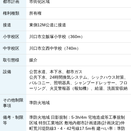
都市計画
市街化区域
権利種類
所有権
接道
東側12M公道に接道
小学校区
川口市立飯塚小学校（360m）
中学校区
川口市立西中学校（740m）
取引態様
媒介
設備
公営水道、本下水、都市ガス
公共下水、24時間換気システム、シックハウス対策、
バルコニー、照明器具、シャンプードレッサー、フロ
ーリング、火災警報器（報知機）、給湯、洗面室収納
その他制限
準防火地域
事項
備考・制限
準防火地域 日影規制：5-3h/4m 宅地造成等工事規制
等
区域 特別工業地区 敷地内都市計画道路(計画決定)仲
町荒川堤防線3・4・42号線17.5m有 建ぺい率：準防