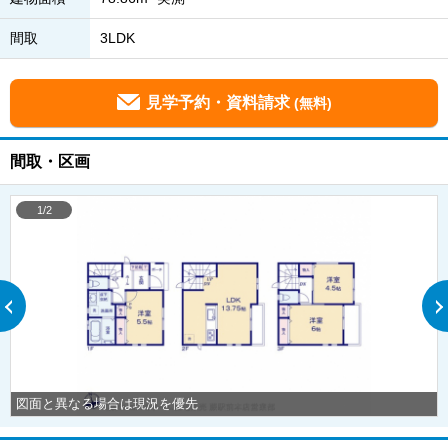
間取
3LDK
見学予約・資料請求
(無料)
間取・区画
1/2
図面と異なる場合は現況を優先