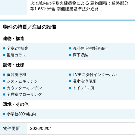
火地域内の準耐火建築物による 建物面積：通路部分
等1.65平米含 南側建築基準法外通路
物件の特長／注目の設備
建物・構造
全室2面採光
設計住宅性能評価付
複層ガラス
床下収納
設備・仕様
食器洗浄機
TVモニタ付インターホン
システムキッチン
温水洗浄便座
カウンターキッチン
トイレ2ヶ所
全居室フローリング
環境・その他
小学校800m以内
物件更新
2026/08/04