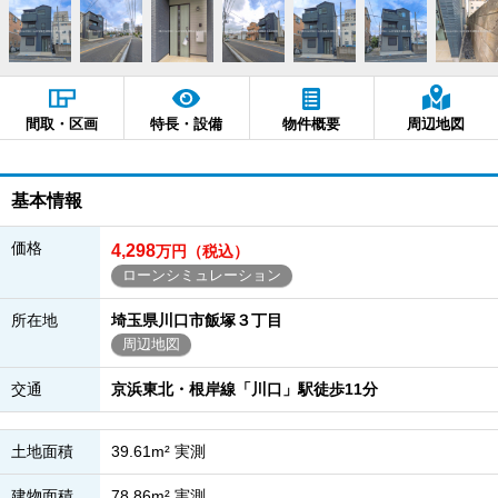
間取・区画
特長・設備
物件概要
周辺地図
基本情報
価格
4,298
万円（税込）
ローンシミュレーション
所在地
埼玉県川口市飯塚３丁目
周辺地図
交通
京浜東北・根岸線「川口」駅徒歩11分
土地面積
39.61m² 実測
建物面積
78.86m² 実測