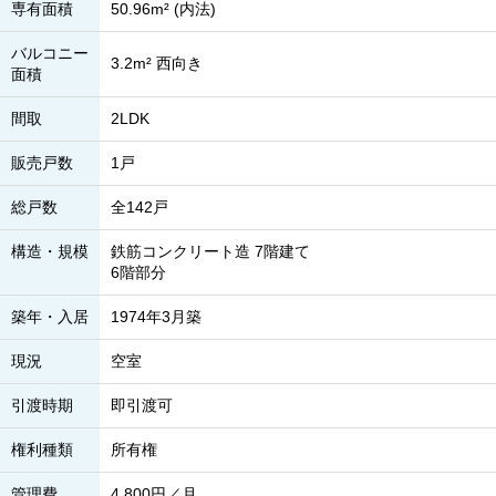
専有面積
50.96m² (内法)
バルコニー
3.2m² 西向き
面積
間取
2LDK
販売戸数
1戸
総戸数
全142戸
構造・規模
鉄筋コンクリート造 7階建て
6階部分
築年・入居
1974年3月築
現況
空室
引渡時期
即引渡可
権利種類
所有権
管理費
4,800円／月