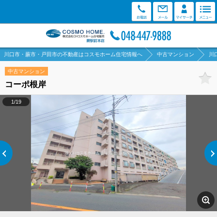
川口市・蕨市・戸田市の不動産はコスモホーム住宅情報へ
中古マンション
川
中古マンション
コーポ根岸
1/19