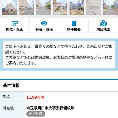
間取・区画
特長・設備
物件概要
周辺地図
ご自宅へお迎え、最寄りの駅などで待ち合わせ、ご来店などご相
談ください。
ご希望などあれば周辺環境、お客様のご希望の物件なども一緒に
ご案内いたします。
基本情報
価格
1,199
万円
所在地
埼玉県川口市大字安行領根岸
周辺地図