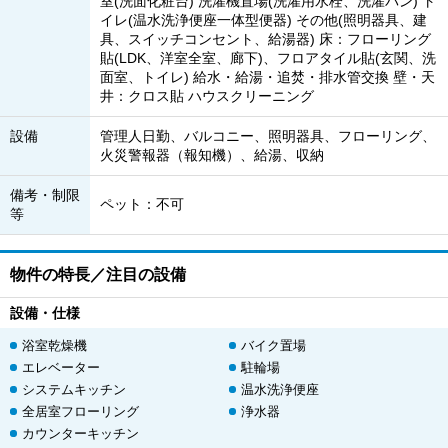
室(洗面化粧台) 洗濯機置場(洗濯用水栓、洗濯パン) ト
イレ(温水洗浄便座一体型便器) その他(照明器具、建
具、スイッチコンセント、給湯器) 床：フローリング
貼(LDK、洋室全室、廊下)、フロアタイル貼(玄関、洗
面室、トイレ) 給水・給湯・追焚・排水管交換 壁・天
井：クロス貼 ハウスクリーニング
設備
管理人日勤、バルコニー、照明器具、フローリング、
火災警報器（報知機）、給湯、収納
備考・制限
ペット：不可
等
物件の特長／注目の設備
設備・仕様
浴室乾燥機
バイク置場
エレベーター
駐輪場
システムキッチン
温水洗浄便座
全居室フローリング
浄水器
カウンターキッチン