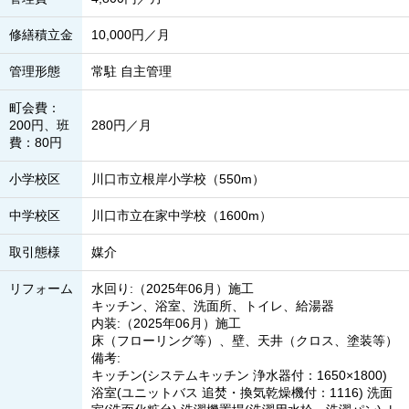
修繕積立金
10,000円／月
管理形態
常駐 自主管理
町会費：
200円、班
280円／月
費：80円
小学校区
川口市立根岸小学校（550m）
中学校区
川口市立在家中学校（1600m）
取引態様
媒介
リフォーム
水回り:（2025年06月）施工
キッチン、浴室、洗面所、トイレ、給湯器
内装:（2025年06月）施工
床（フローリング等）、壁、天井（クロス、塗装等）
備考:
キッチン(システムキッチン 浄水器付：1650×1800)
浴室(ユニットバス 追焚・換気乾燥機付：1116) 洗面