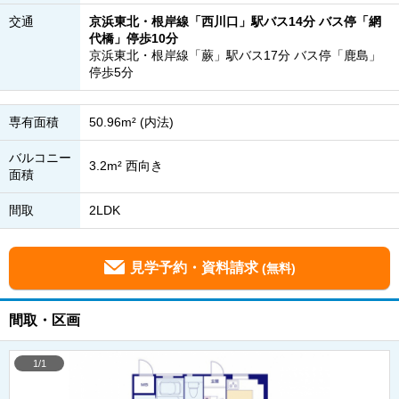
交通
京浜東北・根岸線「西川口」駅バス14分 バス停「網
代橋」停歩10分
京浜東北・根岸線「蕨」駅バス17分 バス停「鹿島」
停歩5分
専有面積
50.96m² (内法)
バルコニー
3.2m² 西向き
面積
間取
2LDK
見学予約・資料請求
(無料)
間取・区画
1/1