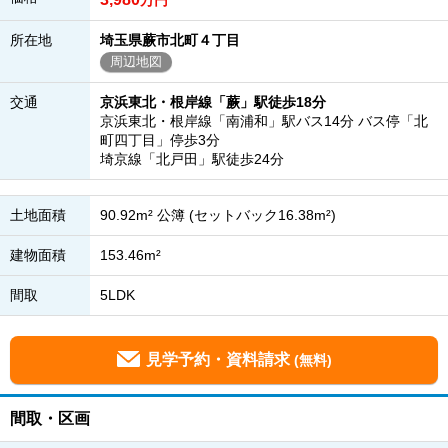
万円
所在地
埼玉県蕨市北町４丁目
周辺地図
交通
京浜東北・根岸線「蕨」駅徒歩18分
京浜東北・根岸線「南浦和」駅バス14分 バス停「北
町四丁目」停歩3分
埼京線「北戸田」駅徒歩24分
土地面積
90.92m² 公簿 (セットバック16.38m²)
建物面積
153.46m²
間取
5LDK
見学予約・資料請求
(無料)
間取・区画