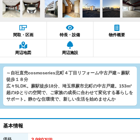
間取・区画
特長・設備
物件概要
周辺地図
周辺施設
～自社直売cosmoseries北町４丁目リフォーム中古戸建～蕨駅
徒歩１８分
広々5LDK。蕨駅徒歩18分、埼玉県蕨市北町の中古戸建。153m²
超のゆとりの空間で、ご家族の成長に合わせて変化する暮らしを
サポート。静かな住環境で、新しい生活を始めませんか
基本情報
価格
3,980