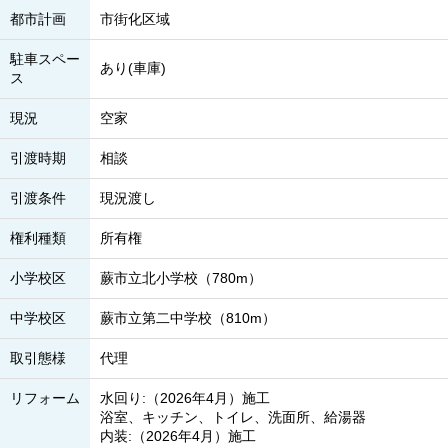
都市計画
市街化区域
駐車スペー
あり(車庫)
ス
現況
空家
引渡時期
相談
引渡条件
現況渡し
権利種類
所有権
小学校区
蕨市立北小学校（780m）
中学校区
蕨市立第二中学校（810m）
取引態様
代理
リフォーム
水回り:（2026年4月）施工
浴室、キッチン、トイレ、洗面所、給湯器
内装:（2026年4月）施工