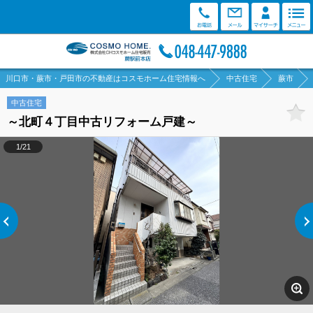
川口市・蕨市・戸田市の不動産はコスモホーム住宅情報へ
中古住宅
蕨市
中古住宅
～北町４丁目中古リフォーム戸建～
1/21