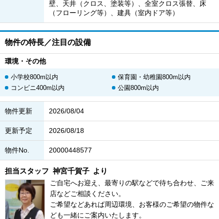
壁、天井（クロス、塗装等）、全室クロス張替、床
（フローリング等）、建具（室内ドア等）
物件の特長／注目の設備
環境・その他
小学校800m以内
保育園・幼稚園800m以内
コンビニ400m以内
公園800m以内
物件更新
2026/08/04
更新予定
2026/08/18
物件No.
20000448577
担当スタッフ
神宮千賀子
より
ご自宅へお迎え、最寄りの駅などで待ち合わせ、ご来
店などご相談ください。
ご希望などあれば周辺環境、お客様のご希望の物件な
ども一緒にご案内いたします。