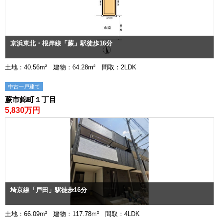
京浜東北・根岸線「蕨」駅徒歩16分
土地：40.56m² 建物：64.28m² 間取：2LDK
中古一戸建て
蕨市錦町１丁目
5,830万円
埼京線「戸田」駅徒歩16分
土地：66.09m² 建物：117.78m² 間取：4LDK