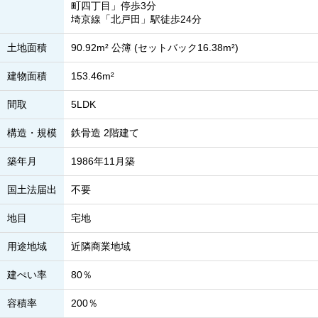
町四丁目」停歩3分
埼京線「北戸田」駅徒歩24分
土地面積
90.92m² 公簿 (セットバック16.38m²)
建物面積
153.46m²
間取
5LDK
構造・規模
鉄骨造 2階建て
築年月
1986年11月築
国土法届出
不要
地目
宅地
用途地域
近隣商業地域
建ぺい率
80％
容積率
200％