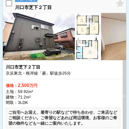
川口市芝下２丁目
川口市芝下２丁目
京浜東北・根岸線「蕨」駅徒歩
25
分
2,500
価格：
万円
土地：59.92m²
建物：71.2m²
間取：3LDK
ご自宅へお迎え、最寄りの駅などで待ち合わせ、ご来店など
ご相談ください。ご希望などあれば周辺環境、お客様のご希
望の物件なども一緒にご案内いたします。