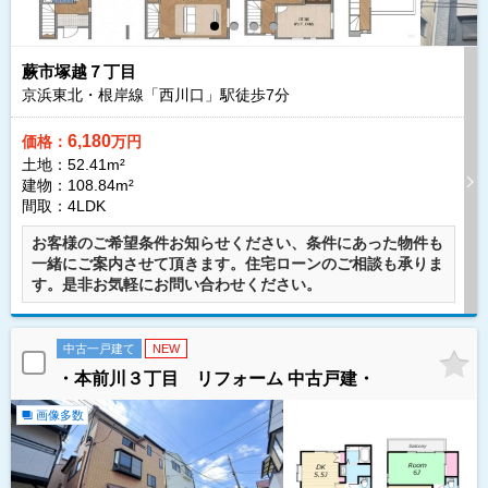
蕨市塚越７丁目
京浜東北・根岸線「西川口」駅徒歩
7
分
6,180
価格：
万円
土地：52.41m²
建物：108.84m²
間取：4LDK
お客様のご希望条件お知らせください、条件にあった物件も
一緒にご案内させて頂きます。住宅ローンのご相談も承りま
す。是非お気軽にお問い合わせください。
中古一戸建て
NEW
・本前川３丁目 リフォーム 中古戸建・
画像多数