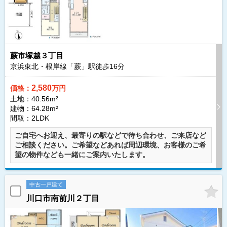
蕨市塚越３丁目
京浜東北・根岸線「蕨」駅徒歩
16
分
2,580
価格：
万円
土地：40.56m²
建物：64.28m²
間取：2LDK
ご自宅へお迎え、最寄りの駅などで待ち合わせ、ご来店など
ご相談ください。ご希望などあれば周辺環境、お客様のご希
望の物件なども一緒にご案内いたします。
中古一戸建て
川口市南前川２丁目