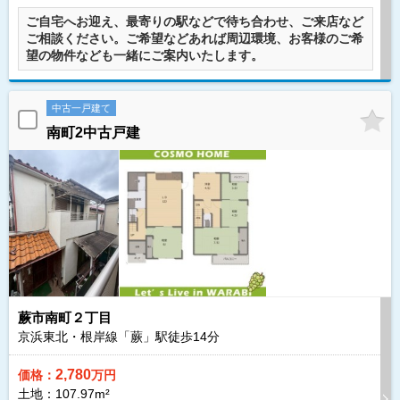
ご自宅へお迎え、最寄りの駅などで待ち合わせ、ご来店など
ご相談ください。ご希望などあれば周辺環境、お客様のご希
望の物件なども一緒にご案内いたします。
中古一戸建て
南町2中古戸建
蕨市南町２丁目
京浜東北・根岸線「蕨」駅徒歩
14
分
2,780
価格：
万円
土地：107.97m²