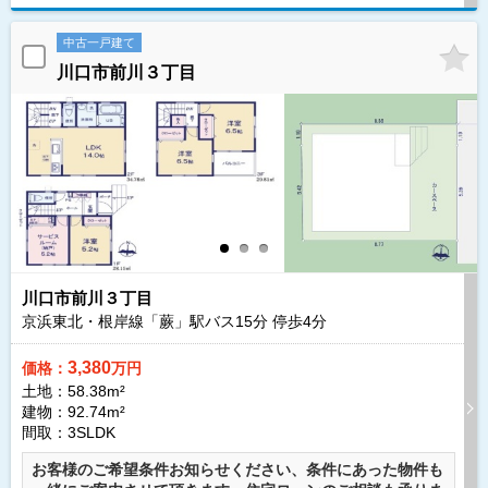
中古一戸建て
川口市前川３丁目
川口市前川３丁目
京浜東北・根岸線「蕨」駅バス
15
分 停歩
4
分
3,380
価格：
万円
土地：58.38m²
建物：92.74m²
間取：3SLDK
お客様のご希望条件お知らせください、条件にあった物件も