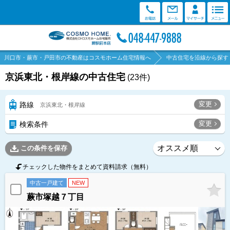
川口市・蕨市・戸田市の不動産はコスモホーム住宅情報へ
中古住宅を沿線から探す
京浜東北・根岸線の中古住宅
(
23
件)
変更
路線
京浜東北・根岸線
変更
検索条件
この条件を保存
チェックした物件をまとめて資料請求（無料）
中古一戸建て
NEW
蕨市塚越７丁目