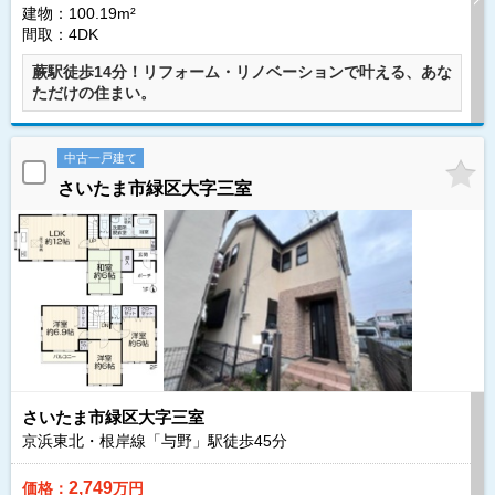
建物：100.19m²
間取：4DK
蕨駅徒歩14分！リフォーム・リノベーションで叶える、あな
ただけの住まい。
中古一戸建て
さいたま市緑区大字三室
さいたま市緑区大字三室
京浜東北・根岸線「与野」駅徒歩
45
分
2,749
価格：
万円