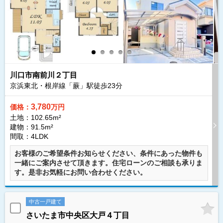
川口市南前川２丁目
京浜東北・根岸線「蕨」駅徒歩
23
分
3,780
価格：
万円
土地：102.65m²
建物：91.5m²
間取：4LDK
お客様のご希望条件お知らせください、条件にあった物件も
一緒にご案内させて頂きます。住宅ローンのご相談も承りま
す。是非お気軽にお問い合わせください。
中古一戸建て
さいたま市中央区大戸４丁目