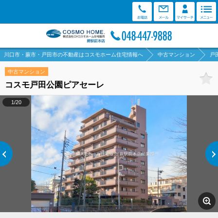
川口市・蕨市・戸田市の不動産はコスモホーム住宅情報へ
中古マンション
戸
中古マンション
コスモ戸田公園ピアセーレ
1/20