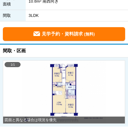
10.8m² 南西向き
面積
間取
3LDK
見学予約・資料請求
(無料)
間取・区画
1/1
図面と異なる場合は現況を優先