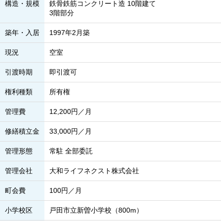
構造・規模
鉄骨鉄筋コンクリート造 10階建て
3階部分
築年・入居
1997年2月築
現況
空室
引渡時期
即引渡可
権利種類
所有権
管理費
12,200円／月
修繕積立金
33,000円／月
管理形態
常駐 全部委託
管理会社
大和ライフネクスト株式会社
町会費
100円／月
小学校区
戸田市立新曽小学校（800m）