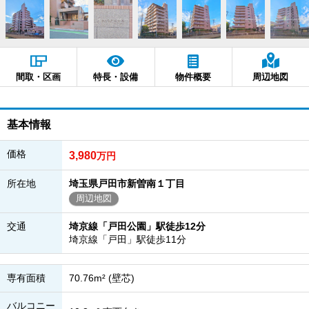
間取・区画
特長・設備
物件概要
周辺地図
基本情報
価格
3,980
万円
所在地
埼玉県戸田市新曽南１丁目
周辺地図
交通
埼京線「戸田公園」駅徒歩12分
埼京線「戸田」駅徒歩11分
専有面積
70.76m² (壁芯)
バルコニー