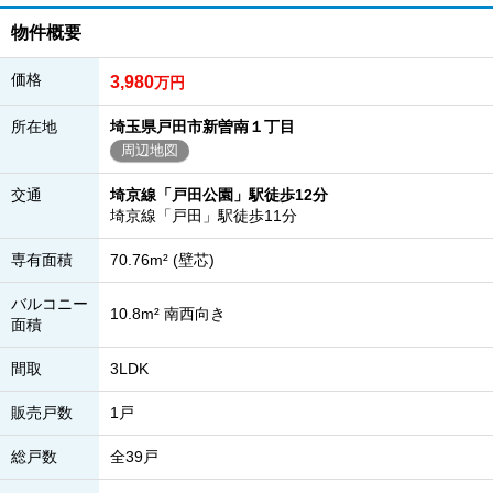
物件概要
価格
3,980
万円
所在地
埼玉県戸田市新曽南１丁目
周辺地図
交通
埼京線「戸田公園」駅徒歩12分
埼京線「戸田」駅徒歩11分
専有面積
70.76m² (壁芯)
バルコニー
10.8m² 南西向き
面積
間取
3LDK
販売戸数
1戸
総戸数
全39戸