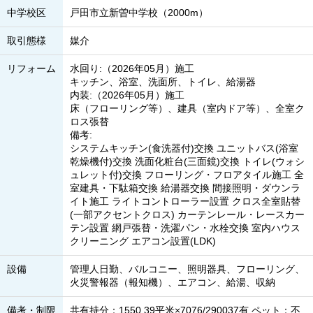
中学校区
戸田市立新曽中学校（2000m）
取引態様
媒介
リフォーム
水回り:（2026年05月）施工
キッチン、浴室、洗面所、トイレ、給湯器
内装:（2026年05月）施工
床（フローリング等）、建具（室内ドア等）、全室ク
ロス張替
備考:
システムキッチン(食洗器付)交換 ユニットバス(浴室
乾燥機付)交換 洗面化粧台(三面鏡)交換 トイレ(ウォシ
ュレット付)交換 フローリング・フロアタイル施工 全
室建具・下駄箱交換 給湯器交換 間接照明・ダウンラ
イト施工 ライトコントローラー設置 クロス全室貼替
(一部アクセントクロス) カーテンレール・レースカー
テン設置 網戸張替・洗濯パン・水栓交換 室内ハウス
クリーニング エアコン設置(LDK)
設備
管理人日勤、バルコニー、照明器具、フローリング、
火災警報器（報知機）、エアコン、給湯、収納
備考・制限
共有持分：1550.39平米×7076/290037有 ペット：不