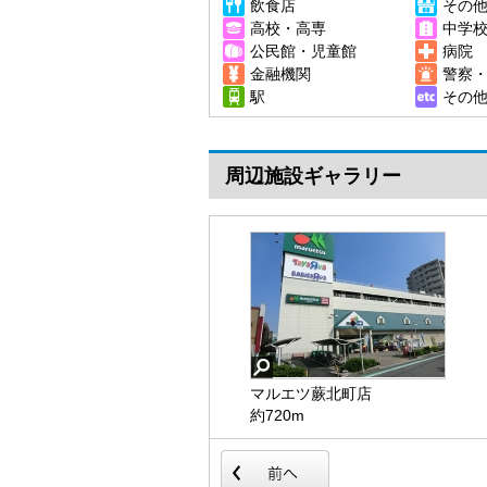
飲食店
その
高校・高専
中学
公民館・児童館
病院
金融機関
警察
駅
その
周辺施設ギャラリー
マルエツ蕨北町店
トイザらス
約720m
約690m