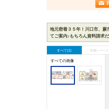
地元密着３５年！川口市、蕨
てご案内♪もちろん資料請求
すべて(2)
外観･パース(
すべての画像