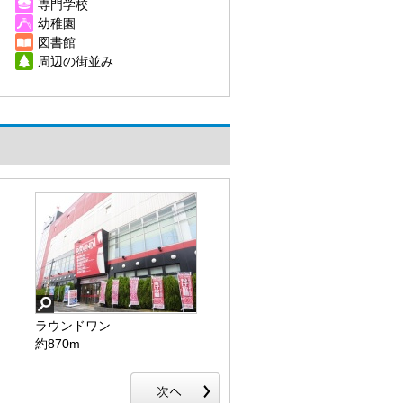
専門学校
幼稚園
図書館
周辺の街並み
ラウンドワン
約870m