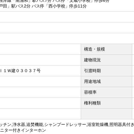
根岸線「南浦和」駅バス7分 バス停「文蔵小学校」停歩6分
戸田」駅バス2分 バス停「西小学校」停歩11分
構造・規模
建物現況
Ｉ１Ｗ建０３０３７号
引渡時期
用途地域
容積率
権利種類
ッチン,浄水器,追焚機能,シャンプードレッサー,浴室乾燥機,照明器具付き
モニター付きインターホン