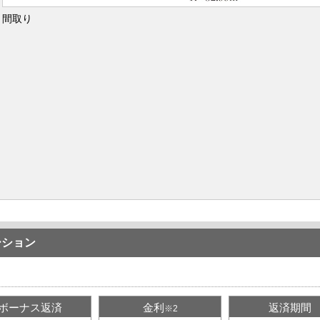
間取り
ーション
ボーナス返済
金利
返済期間
※2