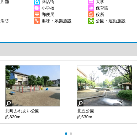
他店舗
商店街
大学
校
小学校
保育園
郵便局
役所
・消防
趣味・娯楽施設
公園・運動施設
他
北町ふれあい公園
北五公園
約820m
約630m