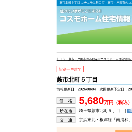
蕨市北町５丁目 コチュモは川口市・蕨市・戸田市のコ
川口市・蕨市・戸田市の不動産はコスモホーム住宅情報
新築一戸建て
蕨市北町５丁目
情報更新日：2026/08/04 次回更新予定日：2026
5,680
価 格
万円（税込
埼玉県蕨市北町５丁目
［
周
所在地
京浜東北・根岸線「南浦和」
交 通