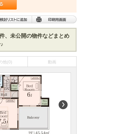
物件、未公開の物件などまとめ
♪
の他(0)
動画