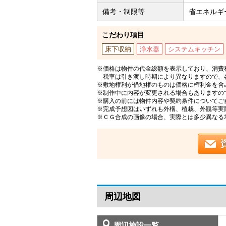
備考・制限等
省エネルギ
こだわり項目
床下収納
浄水器
システムキッチン
※価格は物件の代金総額を表示しており、消費税
税率は引き渡し時期により異なりますので、
※敷地権利が借地権のものは価格に権利金を含
※制作中に内容が変更される場合もありますの
※購入の前には物件内容や契約条件についてご
※完成予想図はいずれも外構、植栽、外観等実
※ＣＧ合成の画像の場合、実際とは多少異なる
周辺地図
周辺施設一覧