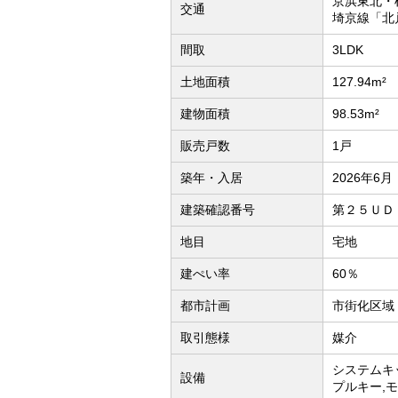
京浜東北・
交通
埼京線「北
間取
3LDK
土地面積
127.94m²
建物面積
98.53m²
販売戸数
1戸
築年・入居
2026年6月
建築確認番号
第２５ＵＤ
地目
宅地
建ぺい率
60％
都市計画
市街化区域
取引態様
媒介
システムキ
設備
プルキー,