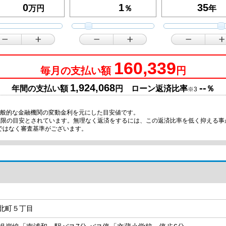
万円
％
年
160,339
毎月の支払い額
円
1,924,068
--
年間の支払い額
円 ローン返済比率
％
※3
一般的な金融機関の変動金利を元にした目安値です。
が上限の目安とされています。無理なく返済をするには、この返済比率を低く抑える
ではなく審査基準がございます。
北町５丁目