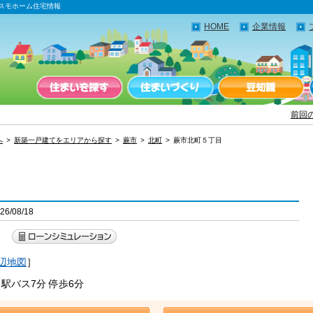
スモホーム住宅情報
HOME
企業情報
前回
へ
新築一戸建てをエリアから探す
蕨市
北町
蕨市北町５丁目
/08/18
）
辺地図
］
駅バス7分 停歩6分