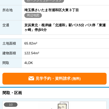
ローンシミュレーション
所在地
埼玉県さいたま市浦和区大東３丁目
周辺地図
交通
京浜東北・根岸線「北浦和」駅バス5分 バス停「東瀬
ヶ崎」停歩5分
土地面積
65.82m²
建物面積
122.54m²
間取
4LDK
見学予約・資料請求
(無料)
間取・区画
1/2