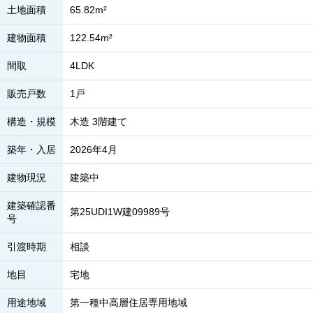
土地面積
65.82m²
建物面積
122.54m²
間取
4LDK
販売戸数
1戸
構造・規模
木造 3階建て
築年・入居
2026年4月
建物現況
建築中
建築確認番
第25UDI1W建09989号
号
引渡時期
相談
地目
宅地
用途地域
第一種中高層住居専用地域