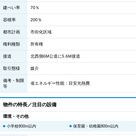
建ぺい率
70％
容積率
200％
都市計画
市街化区域
権利種類
所有権
接道
北西側6M公道に5.6M接道
取引態様
媒介
備考・制限
省エネルギー性能：目安光熱費
等
物件の特長／注目の設備
環境・その他
小学校800m以内
保育園・幼稚園800m以内