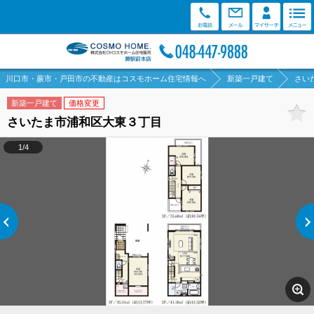
川口市・蕨市・戸田市の不動産はコスモホーム住宅情報へ
新築一戸建て
さい
新築一戸建て
価格変更
さいたま市浦和区大東３丁目
1/4