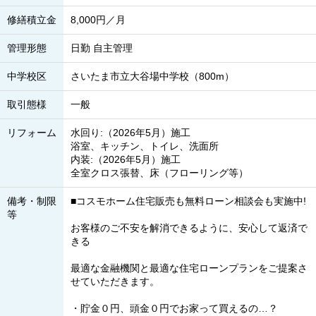
修繕積立金
8,000円／月
管理形態
日勤 自主管理
中学校区
さいたま市立大谷場中学校（800m）
取引態様
一般
リフォーム
水回り:（2026年5月）施工
浴室、キッチン、トイレ、洗面所
内装:（2026年5月）施工
全室クロス張替、床（フローリング等）
備考・制限
■コスモホーム住宅販売も無料ローン相談会も実施中!
等
お客様のご不安を解消できるように、安心して返済で
きる
最適な金融機関と最適な住宅ローンプランをご提案さ
せていただきます。
・貯金０円、頭金０円でお家って買えるの…？