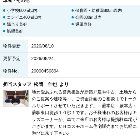
環境・その他
小学校800m以内
保育園・幼稚園800m以内
コンビニ400m以内
公園800m以内
陽当り良好
通風良好
眺望良好
物件更新
2026/08/10
更新予定
2026/08/24
物件No.
20000456894
担当スタッフ
松岡 伸也
より
地元愛あふれる営業担当が新築戸建や中古、土地から
のご提案や建物等‥、ご資金計画のご相談までトータ
ルサポートさせていただきます。～蕨本店～蕨本店：
蕨駅東口徒歩１０秒！です。お子様連れのお客様はキ
ッズコーナーが、車でご来店のお客様は提携駐車場が
ございます。ＣＨコスモホーム住宅販売までお気軽に
遊びに来て下さい♪