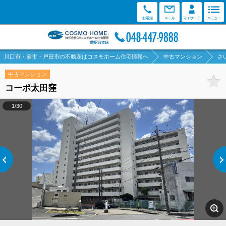
川口市・蕨市・戸田市の不動産はコスモホーム住宅情報へ
中古マンション
さ
中古マンション
コーポ太田窪
1/30