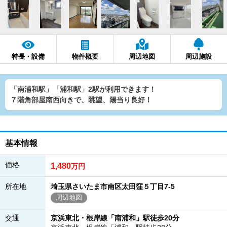
特長・設備
物件概要
周辺地図
周辺施設
「南浦和駅」「浦和駅」2駅が利用できます！
７階角部屋南西向きで、眺望、陽当り良好！
基本情報
価格
1,480
万円
所在地
埼玉県さいたま市南区太田窪５丁目7-5
周辺地図
交通
京浜東北・根岸線「南浦和」駅徒歩20分