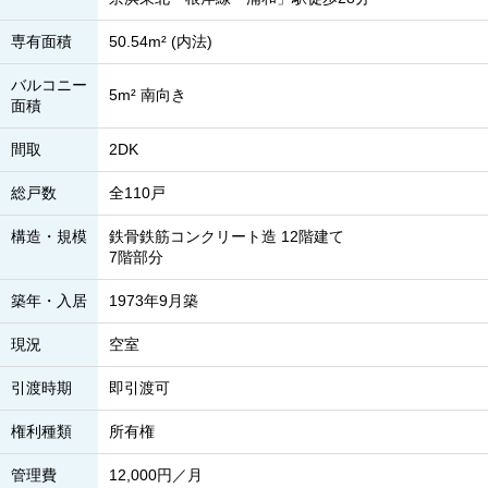
専有面積
50.54m² (内法)
バルコニー
5m² 南向き
面積
間取
2DK
総戸数
全110戸
構造・規模
鉄骨鉄筋コンクリート造 12階建て
7階部分
築年・入居
1973年9月築
現況
空室
引渡時期
即引渡可
権利種類
所有権
管理費
12,000円／月