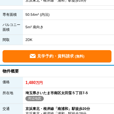
京浜東北・根岸線「浦和」駅徒歩28分
専有面積
50.54m² (内法)
バルコニー
5m² 南向き
面積
間取
2DK
見学予約・資料請求
(無料)
物件概要
価格
1,480
万円
所在地
埼玉県さいたま市南区太田窪５丁目7-5
周辺地図
交通
京浜東北・根岸線「南浦和」駅徒歩20分
京浜東北・根岸線「浦和」駅徒歩28分