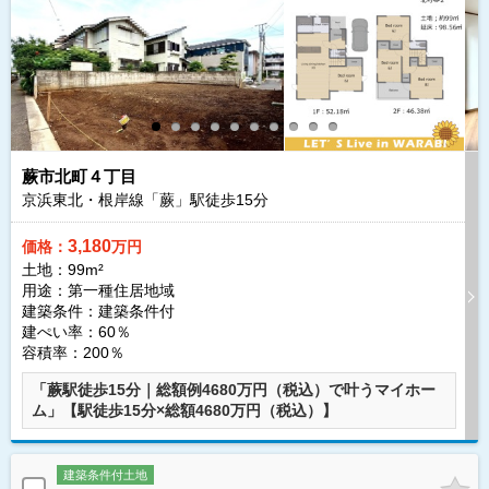
蕨市北町４丁目
京浜東北・根岸線「蕨」駅徒歩
15
分
3,180
価格：
万円
土地：99m²
用途：第一種住居地域
建築条件：
建築条件付
建ぺい率：60％
容積率：200％
「蕨駅徒歩15分｜総額例4680万円（税込）で叶うマイホー
ム」【駅徒歩15分×総額4680万円（税込）】
建築条件付土地