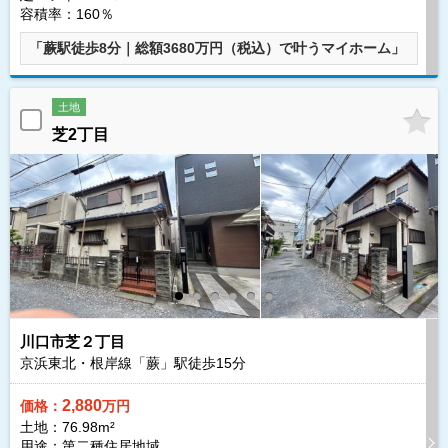
容積率：160％
「蕨駅徒歩8分｜総額3680万円（税込）で叶うマイホーム」
土地
芝2丁目
川口市芝２丁目
京浜東北・根岸線「蕨」駅徒歩
15
分
2,880
価格：
万円
土地：76.98m²
用途：第二種住居地域