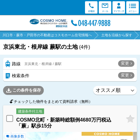
川口市・蕨市・戸田市の不動産はコスモホーム住宅情報へ
土地を沿線から探す
京浜東北・根岸線 蕨駅の土地
(
4
件)
変更
路線
京浜東北・根岸線 / 蕨駅
変更
検索条件
この条件を保存
チェックした物件をまとめて資料請求（無料）
建築条件付土地
COSMO北町・新築時総額例4680万円税込
「蕨」駅歩15分
画像多数