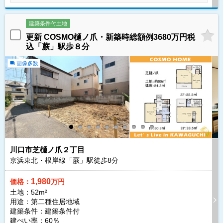
建築条件付土地
更新 COSMO樋ノ爪・新築時総額例3680万円税
込「蕨」駅歩８分
画像多数
川口市芝樋ノ爪２丁目
京浜東北・根岸線「蕨」駅徒歩
8
分
1,980
価格：
万円
土地：52m²
用途：第二種住居地域
建築条件：
建築条件付
建ぺい率：60％