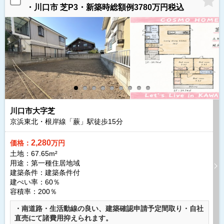
・川口市 芝P3・新築時総額例3780万円税込
川口市大字芝
京浜東北・根岸線「蕨」駅徒歩
15
分
2,280
価格：
万円
土地：67.65m²
用途：第一種住居地域
建築条件：
建築条件付
建ぺい率：60％
容積率：200％
・南道路・生活動線の良い、建築確認申請予定間取り・自社
直売にて諸費用抑えられます。