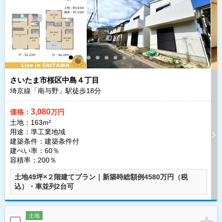
さいたま市桜区中島４丁目
埼京線「南与野」駅徒歩
18
分
3,080
価格：
万円
土地：163m²
用途：準工業地域
建築条件：
建築条件付
建ぺい率：60％
容積率：200％
土地49坪×２階建てプラン｜新築時総額例4580万円（税
込）・車並列2台可
土地