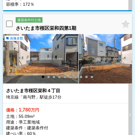
容積率：172％
建築条件付土地
さいたま市桜区栄和四第1期
画像多数
さいたま市桜区栄和４丁目
埼京線「南与野」駅徒歩
17
分
1,780
価格：
万円
土地：55.09m²
用途：準工業地域
建築条件：
建築条件付
建ぺい率：60％