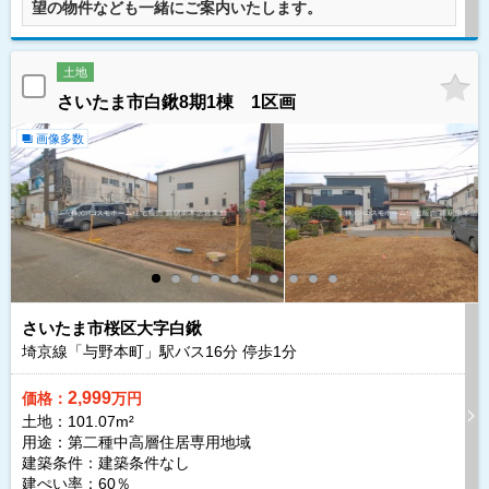
望の物件なども一緒にご案内いたします。
土地
さいたま市白鍬8期1棟 1区画
画像多数
さいたま市桜区大字白鍬
埼京線「与野本町」駅バス
16
分 停歩
1
分
2,999
価格：
万円
土地：101.07m²
用途：第二種中高層住居専用地域
建築条件：
建築条件なし
建ぺい率：60％