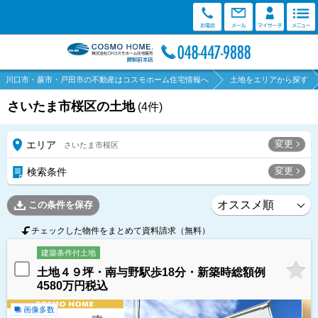
川口市・蕨市・戸田市の不動産はコスモホーム住宅情報へ
土地をエリアから探す
さいたま市桜区の土地
(
4
件)
変更
エリア
さいたま市桜区
変更
検索条件
この条件を保存
チェックした物件をまとめて資料請求（無料）
建築条件付土地
土地４９坪・南与野駅歩18分・新築時総額例
4580万円税込
画像多数