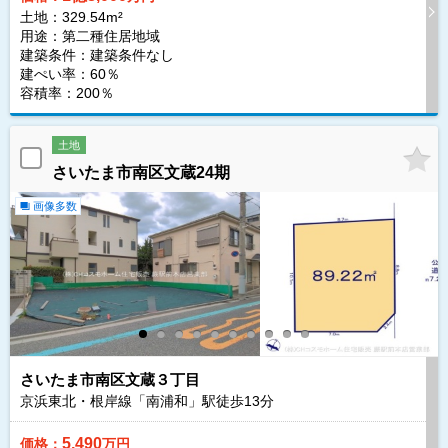
土地：329.54m²
用途：第二種住居地域
建築条件：
建築条件なし
建ぺい率：60％
容積率：200％
土地
さいたま市南区文蔵24期
画像多数
さいたま市南区文蔵３丁目
京浜東北・根岸線「南浦和」駅徒歩
13
分
5,490
価格：
万円