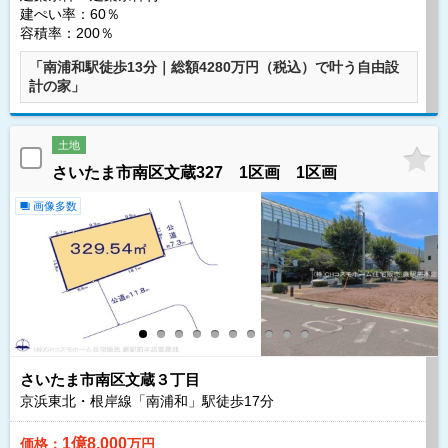
建ぺい率：60％
容積率：200％
「南浦和駅徒歩13分｜総額4280万円（税込）で叶う自由設
計の家」
土地
さいたま市南区文蔵327 1区画 1区画
画像多数
さいたま市南区文蔵３丁目
京浜東北・根岸線「南浦和」駅徒歩
17
分
1億8,000
価格：
万円