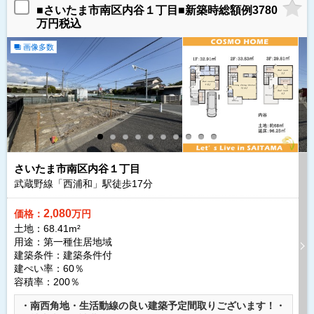
■さいたま市南区内谷１丁目■新築時総額例3780
万円税込
画像多数
さいたま市南区内谷１丁目
武蔵野線「西浦和」駅徒歩
17
分
2,080
価格：
万円
土地：68.41m²
用途：第一種住居地域
建築条件：
建築条件付
建ぺい率：60％
容積率：200％
・南西角地・生活動線の良い建築予定間取りございます！・