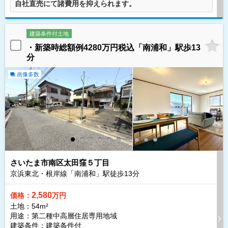
自社直売にて諸費用を抑えられます。
建築条件付土地
・新築時総額例4280万円税込「南浦和」駅歩13
分
画像多数
さいたま市南区太田窪５丁目
京浜東北・根岸線「南浦和」駅徒歩
13
分
2,580
価格：
万円
土地：54m²
用途：第二種中高層住居専用地域
建築条件：
建築条件付