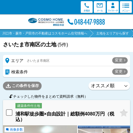
川口市・蕨市・戸田市の不動産はコスモホーム住宅情報へ
土地をエリアから探す
さいたま市南区の土地
(
5
件)
変更
エリア
さいたま市南区
変更
検索条件
この条件を保存
チェックした物件をまとめて資料請求（無料）
建築条件付土地
浦和駅徒歩圏×自由設計｜総額例4080万円（税
込）
画像多数