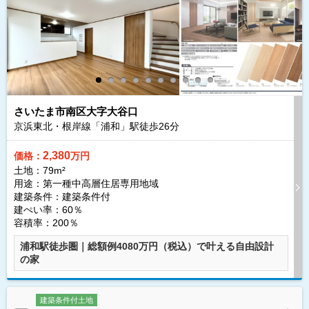
さいたま市南区大字大谷口
京浜東北・根岸線「浦和」駅徒歩
26
分
2,380
価格：
万円
土地：79m²
用途：第一種中高層住居専用地域
建築条件：
建築条件付
建ぺい率：60％
容積率：200％
浦和駅徒歩圏｜総額例4080万円（税込）で叶える自由設計
の家
建築条件付土地