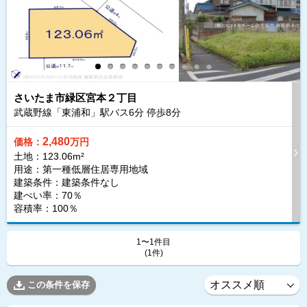
さいたま市緑区宮本２丁目
武蔵野線「東浦和」駅バス
6
分 停歩
8
分
2,480
価格：
万円
土地：123.06m²
用途：第一種低層住居専用地域
建築条件：
建築条件なし
建ぺい率：70％
容積率：100％
1〜1件目
(1件)
この条件を保存