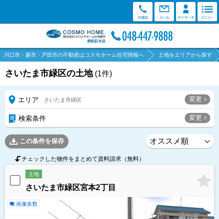
川口市・蕨市・戸田市の不動産はコスモホーム住宅情報へ
土地をエリアから探す
さいたま市緑区の土地
(
1
件)
変更
エリア
さいたま市緑区
変更
検索条件
この条件を保存
チェックした物件をまとめて資料請求（無料）
土地
さいたま市緑区宮本2丁目
画像多数