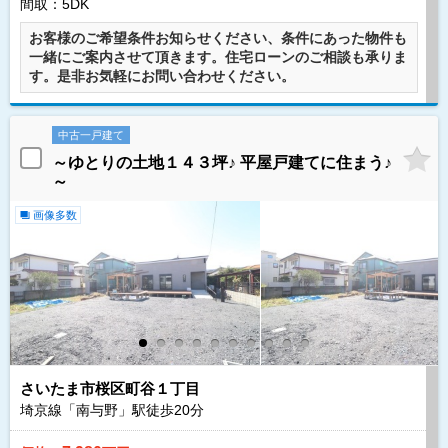
間取：5DK
お客様のご希望条件お知らせください、条件にあった物件も
一緒にご案内させて頂きます。住宅ローンのご相談も承りま
す。是非お気軽にお問い合わせください。
中古一戸建て
～ゆとりの土地１４３坪♪ 平屋戸建てに住まう♪
～
画像多数
さいたま市桜区町谷１丁目
埼京線「南与野」駅徒歩
20
分