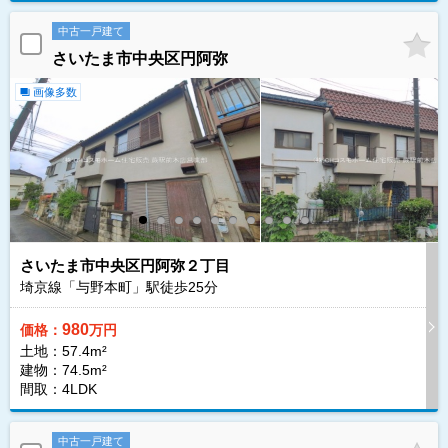
中古一戸建て
さいたま市中央区円阿弥
画像多数
さいたま市中央区円阿弥２丁目
埼京線「与野本町」駅徒歩
25
分
980
価格：
万円
土地：57.4m²
建物：74.5m²
間取：4LDK
中古一戸建て