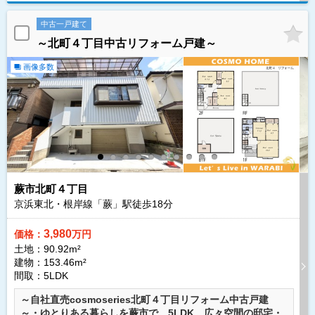
中古一戸建て
～北町４丁目中古リフォーム戸建～
画像多数
蕨市北町４丁目
京浜東北・根岸線「蕨」駅徒歩
18
分
3,980
価格：
万円
土地：90.92m²
建物：153.46m²
間取：5LDK
～自社直売cosmoseries北町４丁目リフォーム中古戸建
～・ゆとりある暮らしを蕨市で。5LDK、広々空間の邸宅・