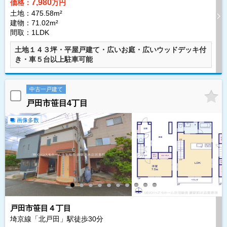
7,980
価格：
万円
土地：475.58m²
建物：71.02m²
間取：1LDK
土地１４３坪・平屋戸建て・広いお庭・広いウッドデッキ付
き・車５台以上駐車可能
中古一戸建て
戸田市笹目4丁目
画像多数
戸田市笹目４丁目
埼京線「北戸田」駅徒歩
30
分