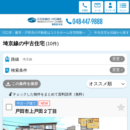
川口市・蕨市・戸田市の不動産はコスモホーム住宅情報へ
中古住宅を沿線から探す
埼京線の中古住宅
(
10
件)
変更
路線
埼京線
変更
検索条件
この条件を保存
チェックした物件をまとめて資料請求（無料）
中古一戸建て
NEW
戸田市上戸田２丁目