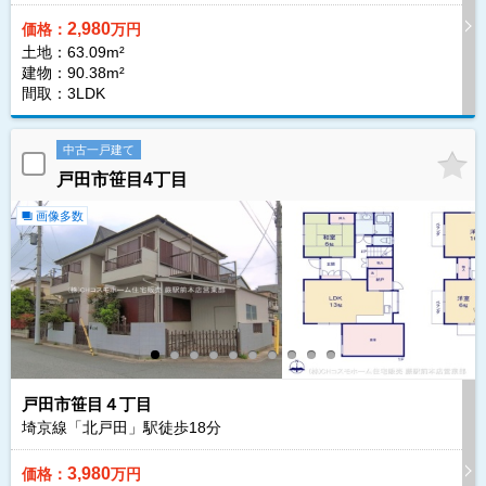
2,980
価格：
万円
土地：63.09m²
建物：90.38m²
間取：3LDK
中古一戸建て
戸田市笹目4丁目
画像多数
戸田市笹目４丁目
埼京線「北戸田」駅徒歩
18
分
3,980
価格：
万円