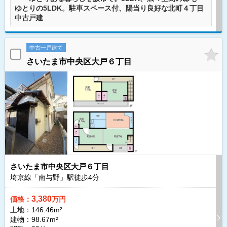
ゆとりの5LDK。駐車スペース付、陽当り良好な北町４丁目
中古戸建
中古一戸建て
さいたま市中央区大戸６丁目
さいたま市中央区大戸６丁目
埼京線「南与野」駅徒歩
4
分
3,380
価格：
万円
土地：146.46m²
建物：98.67m²