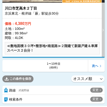
川口市芝高木２丁目
京浜東北・根岸線「蕨」駅徒歩
30
分
4,380
価格：
万円
土地：100m²
建物：99.98m²
間取：4LDK
≪敷地面積３０坪×整形地×南道路≫２階建て新築戸建＆車庫
スペース２台分！
1〜10件目
次へ
(48件)
この条件を保存
変更
路線
武蔵野線
変更
検索条件