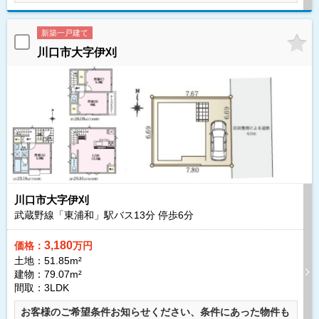
新築一戸建て
川口市大字伊刈
川口市大字伊刈
武蔵野線「東浦和」駅バス
13
分 停歩
6
分
3,180
価格：
万円
土地：51.85m²
建物：79.07m²
間取：3LDK
お客様のご希望条件お知らせください、条件にあった物件も