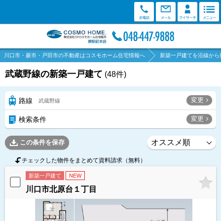
川口市・蕨市・戸田市の不動産はコスモホーム住宅情報へ
新築一戸建てを沿線から
武蔵野線の新築一戸建て
(
48
件)
変更
路線
武蔵野線
変更
検索条件
この条件を保存
チェックした物件をまとめて資料請求（無料）
新築一戸建て
NEW
川口市北原台１丁目