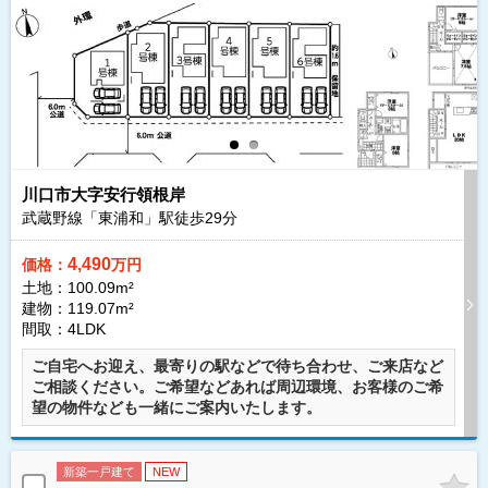
川口市大字安行領根岸
武蔵野線「東浦和」駅徒歩
29
分
4,490
価格：
万円
土地：100.09m²
建物：119.07m²
間取：4LDK
ご自宅へお迎え、最寄りの駅などで待ち合わせ、ご来店など
ご相談ください。ご希望などあれば周辺環境、お客様のご希
望の物件なども一緒にご案内いたします。
新築一戸建て
NEW