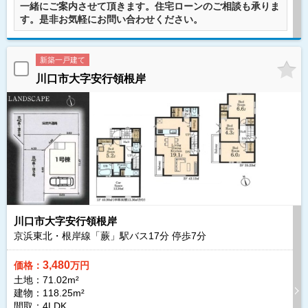
一緒にご案内させて頂きます。住宅ローンのご相談も承りま
す。是非お気軽にお問い合わせください。
新築一戸建て
川口市大字安行領根岸
川口市大字安行領根岸
京浜東北・根岸線「蕨」駅バス
17
分 停歩
7
分
3,480
価格：
万円
土地：71.02m²
建物：118.25m²
間取：4LDK