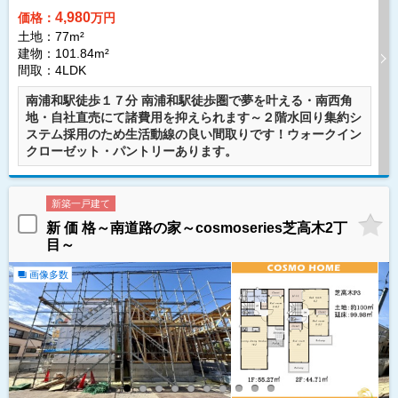
4,980
価格：
万円
土地：77m²
建物：101.84m²
間取：4LDK
南浦和駅徒歩１７分 南浦和駅徒歩圏で夢を叶える・南西角
地・自社直売にて諸費用を抑えられます～２階水回り集約シ
ステム採用のため生活動線の良い間取りです！ウォークイン
クローゼット・パントリーあります。
新築一戸建て
新 価 格～南道路の家～cosmoseries芝高木2丁
目～
画像多数