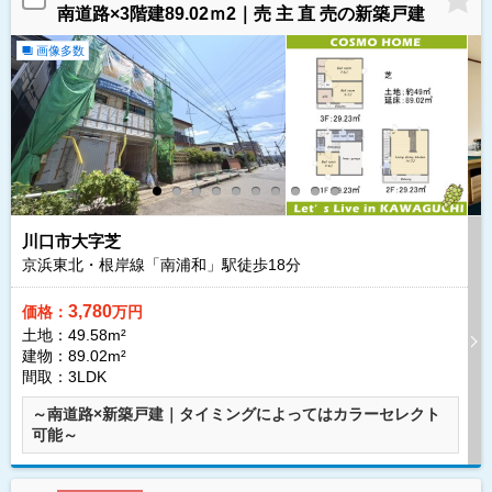
南道路×3階建89.02ｍ2｜売 主 直 売の新築戸建
画像多数
川口市大字芝
京浜東北・根岸線「南浦和」駅徒歩
18
分
3,780
価格：
万円
土地：49.58m²
建物：89.02m²
間取：3LDK
～南道路×新築戸建｜タイミングによってはカラーセレクト
可能～