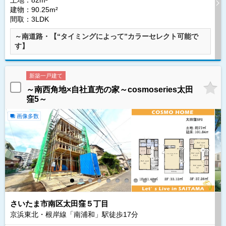
土地：82m²
建物：90.25m²
間取：3LDK
～南道路・【“タイミングによって”カラーセレクト可能で
す】
新築一戸建て
～南西角地×自社直売の家～cosmoseries太田
窪5～
画像多数
さいたま市南区太田窪５丁目
京浜東北・根岸線「南浦和」駅徒歩
17
分