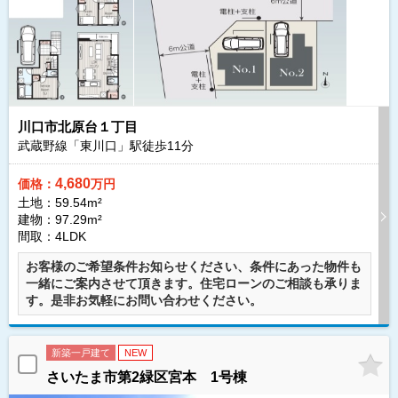
川口市北原台１丁目
武蔵野線「東川口」駅徒歩
11
分
4,680
価格：
万円
土地：59.54m²
建物：97.29m²
間取：4LDK
お客様のご希望条件お知らせください、条件にあった物件も
一緒にご案内させて頂きます。住宅ローンのご相談も承りま
す。是非お気軽にお問い合わせください。
新築一戸建て
NEW
さいたま市第2緑区宮本 1号棟