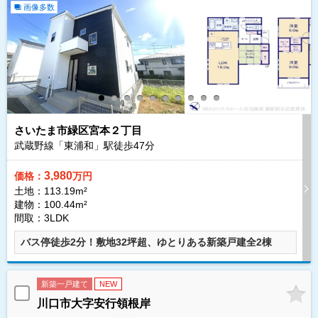
画像多数
さいたま市緑区宮本２丁目
武蔵野線「東浦和」駅徒歩
47
分
3,980
価格：
万円
土地：113.19m²
建物：100.44m²
間取：3LDK
バス停徒歩2分！敷地32坪超、ゆとりある新築戸建全2棟
新築一戸建て
NEW
川口市大字安行領根岸