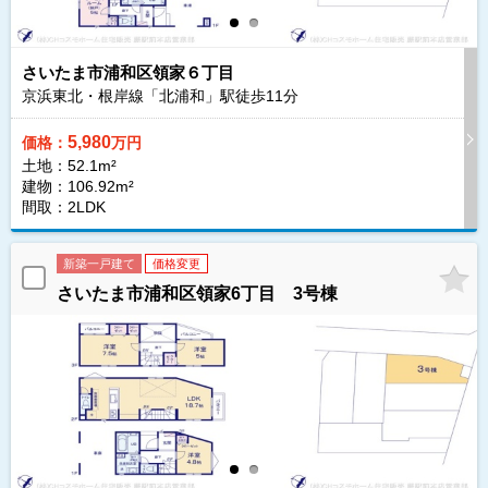
さいたま市浦和区領家６丁目
京浜東北・根岸線「北浦和」駅徒歩
11
分
5,980
価格：
万円
土地：52.1m²
建物：106.92m²
間取：2LDK
新築一戸建て
価格変更
さいたま市浦和区領家6丁目 3号棟