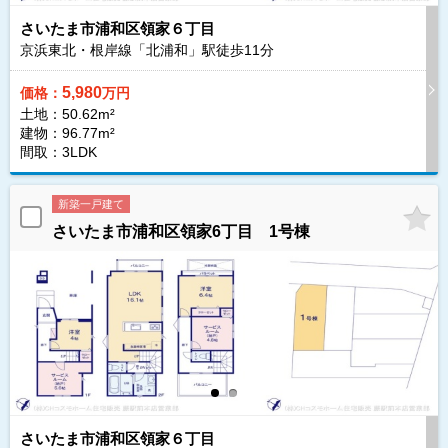
さいたま市浦和区領家６丁目
京浜東北・根岸線「北浦和」駅徒歩
11
分
5,980
価格：
万円
土地：50.62m²
建物：96.77m²
間取：3LDK
新築一戸建て
さいたま市浦和区領家6丁目 1号棟
さいたま市浦和区領家６丁目