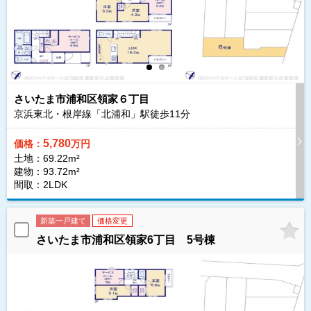
さいたま市浦和区領家６丁目
京浜東北・根岸線「北浦和」駅徒歩
11
分
5,780
価格：
万円
土地：69.22m²
建物：93.72m²
間取：2LDK
新築一戸建て
価格変更
さいたま市浦和区領家6丁目 5号棟