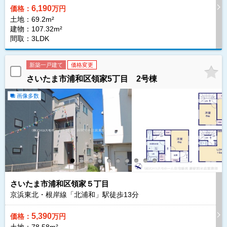
6,190
価格：
万円
土地：69.2m²
建物：107.32m²
間取：3LDK
新築一戸建て
価格変更
さいたま市浦和区領家5丁目 2号棟
画像多数
さいたま市浦和区領家５丁目
京浜東北・根岸線「北浦和」駅徒歩
13
分
5,390
価格：
万円