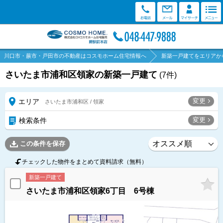
川口市・蕨市・戸田市の不動産はコスモホーム住宅情報へ
新築一戸建てをエリアか
さいたま市浦和区領家の新築一戸建て
(
7
件)
変更
エリア
さいたま市浦和区 / 領家
変更
検索条件
この条件を保存
チェックした物件をまとめて資料請求（無料）
新築一戸建て
さいたま市浦和区領家6丁目 6号棟