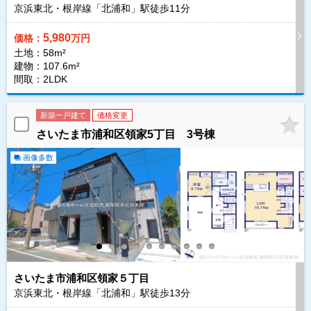
京浜東北・根岸線「北浦和」駅徒歩
11
分
5,980
価格：
万円
土地：58m²
建物：107.6m²
間取：2LDK
新築一戸建て
価格変更
さいたま市浦和区領家5丁目 3号棟
画像多数
さいたま市浦和区領家５丁目
京浜東北・根岸線「北浦和」駅徒歩
13
分