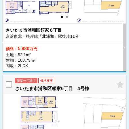
さいたま市浦和区領家６丁目
京浜東北・根岸線「北浦和」駅徒歩
11
分
5,980
価格：
万円
土地：52.1m²
建物：108.79m²
間取：2LDK
新築一戸建て
価格変更
さいたま市浦和区領家6丁目 4号棟