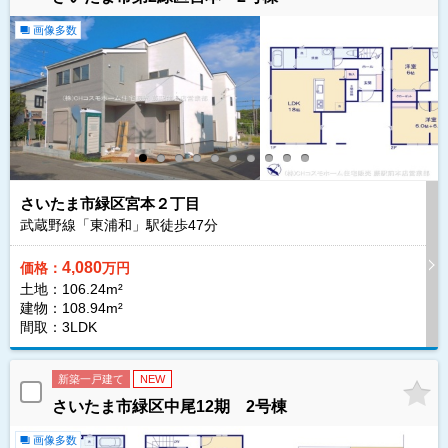
画像多数
さいたま市緑区宮本２丁目
武蔵野線「東浦和」駅徒歩
47
分
4,080
価格：
万円
土地：106.24m²
建物：108.94m²
間取：3LDK
新築一戸建て
NEW
さいたま市緑区中尾12期 2号棟
画像多数