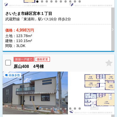
さいたま市緑区宮本１丁目
武蔵野線「東浦和」駅バス
16
分 停歩
2
分
4,998
価格：
万円
土地：123.78m²
建物：110.15m²
間取：3LDK
新築一戸建て
価格変更
原山408 4号棟
画像多数