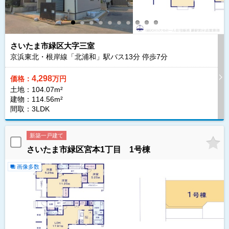
さいたま市緑区大字三室
京浜東北・根岸線「北浦和」駅バス
13
分 停歩
7
分
4,298
価格：
万円
土地：104.07m²
建物：114.56m²
間取：3LDK
新築一戸建て
さいたま市緑区宮本1丁目 1号棟
画像多数