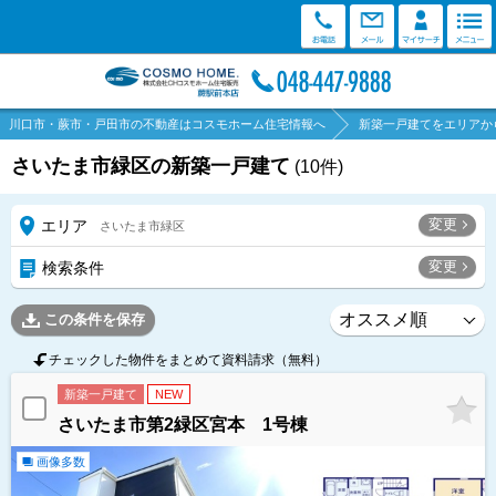
川口市・蕨市・戸田市の不動産はコスモホーム住宅情報へ
新築一戸建てをエリアか
さいたま市緑区の新築一戸建て
(
10
件)
変更
エリア
さいたま市緑区
変更
検索条件
この条件を保存
チェックした物件をまとめて資料請求（無料）
新築一戸建て
NEW
さいたま市第2緑区宮本 1号棟
画像多数