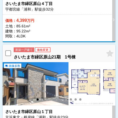
さいたま市緑区原山４丁目
宇都宮線「浦和」駅徒歩
32
分
4,399
価格：
万円
土地：85.61m²
建物：95.22m²
間取：4LDK
新築一戸建て
価格変更
さいたま市緑区原山21期 1号棟
画像多数
さいたま市緑区原山１丁目
京浜東北・根岸線「浦和」駅徒歩
23
分