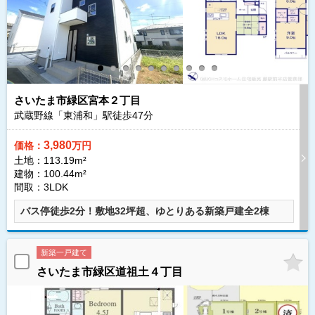
さいたま市緑区宮本２丁目
武蔵野線「東浦和」駅徒歩
47
分
3,980
価格：
万円
土地：113.19m²
建物：100.44m²
間取：3LDK
バス停徒歩2分！敷地32坪超、ゆとりある新築戸建全2棟
新築一戸建て
さいたま市緑区道祖土４丁目