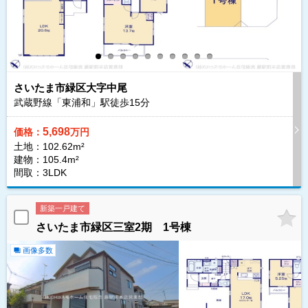
さいたま市緑区大字中尾
武蔵野線「東浦和」駅徒歩
15
分
5,698
価格：
万円
土地：102.62m²
建物：105.4m²
間取：3LDK
新築一戸建て
さいたま市緑区三室2期 1号棟
画像多数