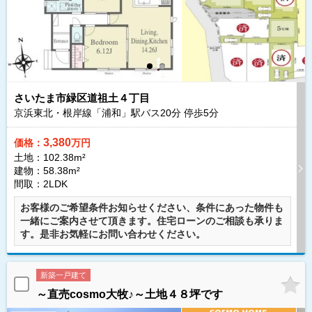
さいたま市緑区道祖土４丁目
京浜東北・根岸線「浦和」駅バス
20
分 停歩
5
分
3,380
価格：
万円
土地：102.38m²
建物：58.38m²
間取：2LDK
お客様のご希望条件お知らせください、条件にあった物件も
一緒にご案内させて頂きます。住宅ローンのご相談も承りま
す。是非お気軽にお問い合わせください。
新築一戸建て
～直売cosmo大牧♪～土地４８坪です