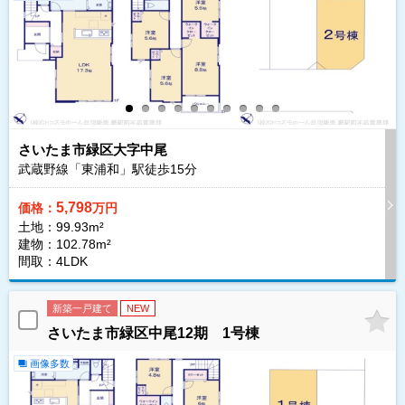
さいたま市緑区大字中尾
武蔵野線「東浦和」駅徒歩
15
分
5,798
価格：
万円
土地：99.93m²
建物：102.78m²
間取：4LDK
新築一戸建て
NEW
さいたま市緑区中尾12期 1号棟
画像多数