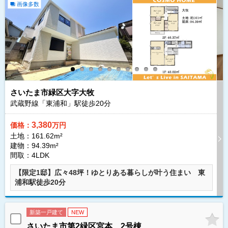
画像多数
さいたま市緑区大字大牧
武蔵野線「東浦和」駅徒歩
20
分
3,380
価格：
万円
土地：161.62m²
建物：94.39m²
間取：4LDK
【限定1邸】広々48坪！ゆとりある暮らしが叶う住まい 東
浦和駅徒歩20分
新築一戸建て
NEW
さいたま市第2緑区宮本 2号棟