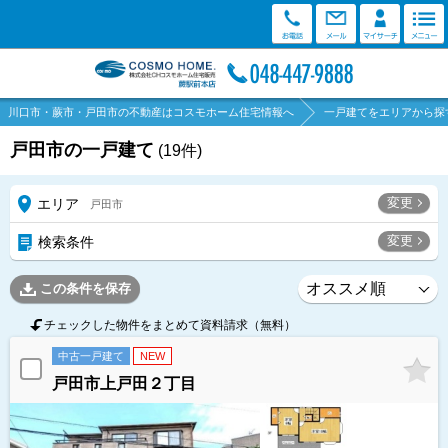
川口市・蕨市・戸田市の不動産はコスモホーム住宅情報へ
一戸建てをエリアから探
戸田市の一戸建て
(
19
件)
変更
エリア
戸田市
変更
検索条件
この条件を保存
チェックした物件をまとめて資料請求（無料）
中古一戸建て
NEW
戸田市上戸田２丁目