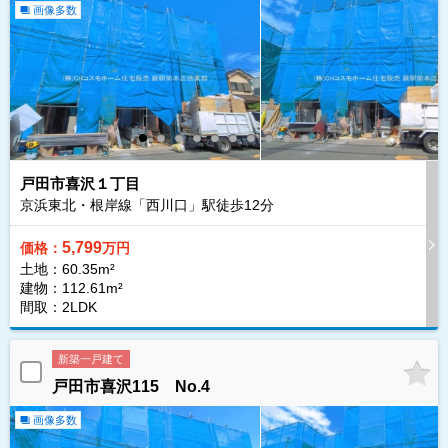
画像多数
戸田市喜沢１丁目
京浜東北・根岸線「西川口」駅徒歩
12
分
5,799
価格：
万円
土地：60.35m²
建物：112.61m²
間取：2LDK
新築一戸建て
戸田市喜沢115 No.4
画像多数