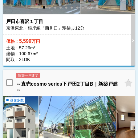
戸田市喜沢１丁目
京浜東北・根岸線「西川口」駅徒歩
12
分
5,599
価格：
万円
土地：57.26m²
建物：100.67m²
間取：2LDK
新築一戸建て
～直売cosmo series下戸田2丁目B｜新築戸建
～
画像多数