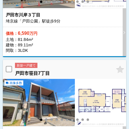
戸田市川岸３丁目
埼京線「戸田公園」駅徒歩
9
分
6,590
価格：
万円
土地：81.84m²
建物：89.11m²
間取：3LDK
新築一戸建て
戸田市笹目7丁目
画像多数