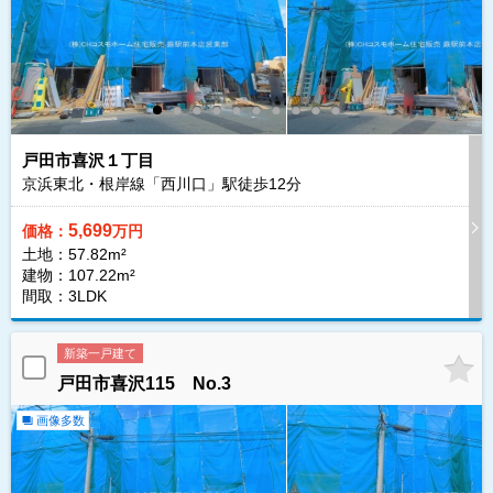
戸田市喜沢１丁目
京浜東北・根岸線「西川口」駅徒歩
12
分
5,699
価格：
万円
土地：57.82m²
建物：107.22m²
間取：3LDK
新築一戸建て
戸田市喜沢115 No.3
画像多数