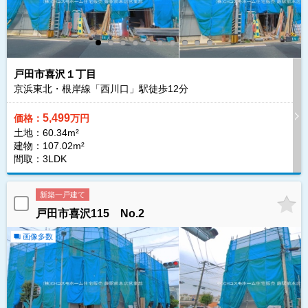
戸田市喜沢１丁目
京浜東北・根岸線「西川口」駅徒歩
12
分
5,499
価格：
万円
土地：60.34m²
建物：107.02m²
間取：3LDK
新築一戸建て
戸田市喜沢115 No.2
画像多数