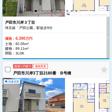
戸田市川岸３丁目
埼京線「戸田公園」駅徒歩
9
分
6,390
価格：
万円
土地：82.05m²
建物：89.11m²
間取：3LDK
新築一戸建て
価格変更
戸田市川岸3丁目2180番 B号棟
画像多数