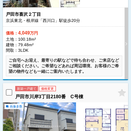
戸田市喜沢２丁目
京浜東北・根岸線「西川口」駅徒歩
20
分
4,049
価格：
万円
土地：100.18m²
建物：79.48m²
間取：3LDK
ご自宅へお迎え、最寄りの駅などで待ち合わせ、ご来店など
ご相談ください。ご希望などあれば周辺環境、お客様のご希
望の物件なども一緒にご案内いたします。
新築一戸建て
価格変更
戸田市川岸3丁目2180番 C号棟
画像多数