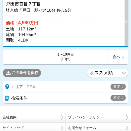
戸田市笹目７丁目
埼京線「戸田」駅バス
10
分 停歩
5
分
4,980
価格：
万円
土地：117.12m²
建物：104.95m²
間取：4LDK
1〜10件目
次へ
(19件)
この条件を保存
変更
エリア
戸田市
変更
検索条件
会社案内
プライバシーポリシー
サイトマップ
お問合せフォーム