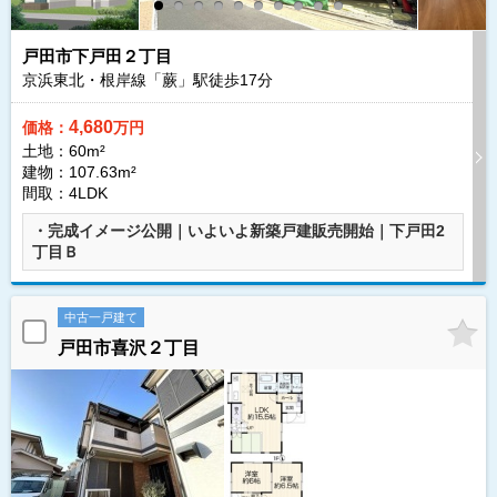
戸田市下戸田２丁目
京浜東北・根岸線「蕨」駅徒歩
17
分
4,680
価格：
万円
土地：60m²
建物：107.63m²
間取：4LDK
・完成イメージ公開｜いよいよ新築戸建販売開始｜下戸田2
丁目Ｂ
中古一戸建て
戸田市喜沢２丁目