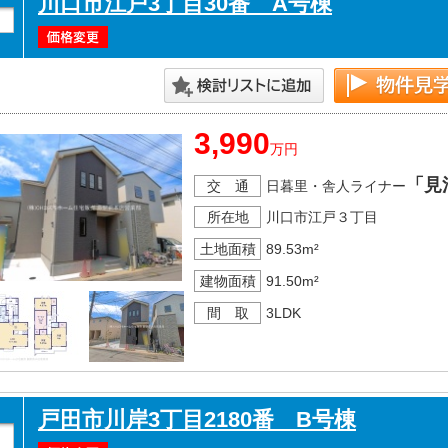
川口市江戸3丁目30番 A号棟
3,990
万円
「見
交 通
日暮里・舎人ライナー
所在地
川口市江戸３丁目
土地面積
89.53m²
建物面積
91.50m²
間 取
3LDK
戸田市川岸3丁目2180番 B号棟