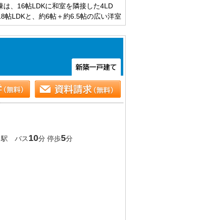
は、16帖LDKに和室を隣接した4LD
帖LDKと、約6帖＋約6.5帖の広い洋室
ター付きインターホン、床下収納など、暮
」
10
5
駅 バス
分 停歩
分