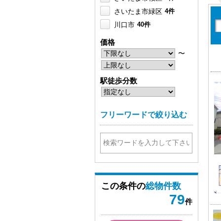
さいたま市緑区
4件
川口市
40件
蕨市
6件
価格
戸田市
6件
〜
駅徒歩分数
フリーワードで絞り込む
この条件の
総物件数
79
件