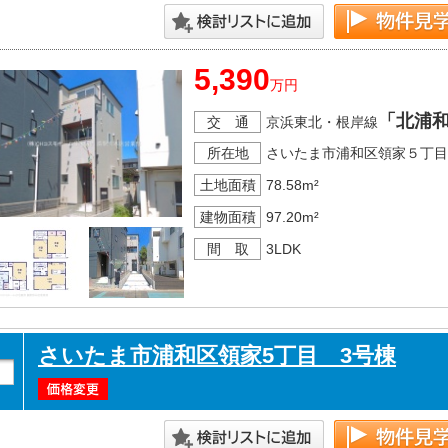
5,390
万円
「北浦
交 通
京浜東北・根岸線
所在地
さいたま市浦和区領家５丁目
土地面積
78.58m²
建物面積
97.20m²
間 取
3LDK
さいたま市浦和区領家5丁目 3号棟