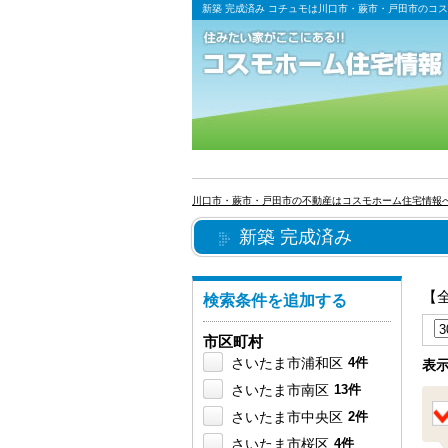
新築 完成済み コチュモは川口市・蕨市・戸田市のコ
川口市・蕨市・戸田市の不動産はコスモホーム住宅情報
新築 完成済み
【
検索条件を追加する
市区町村
さいたま市浦和区
4件
表
さいたま市南区
13件
さいたま市中央区
2件
さいたま市桜区
4件