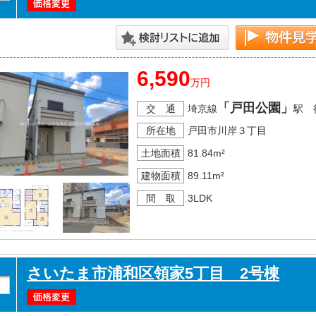
6,590
万円
「戸田公園」
交 通
埼京線
駅 
所在地
戸田市川岸３丁目
土地面積
81.84m²
建物面積
89.11m²
間 取
3LDK
さいたま市浦和区領家5丁目 2号棟