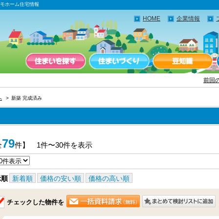
スモホーム住宅情報
HOME
企業情報
前回
へ
新築 完成済み
79
全
件】 1件〜30件を表示
示順
新着順
価格の安い順
価格の高い順
チェックした物件を