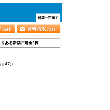
とりある新築戸建全2棟
47
徒歩
分