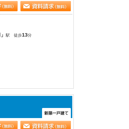
和」
13
駅 徒歩
分