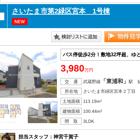
さいたま市第2緑区宮本 1号棟
バス停徒歩2分！敷地32坪超、ゆ
3,980
万円
「東浦和」
交 通
武蔵野線
駅 
所在地
さいたま市緑区宮本２丁目
土地面積
113.19m²
建物面積
100.44m²
間 取
3LDK
担当スタッフ：神宮千賀子