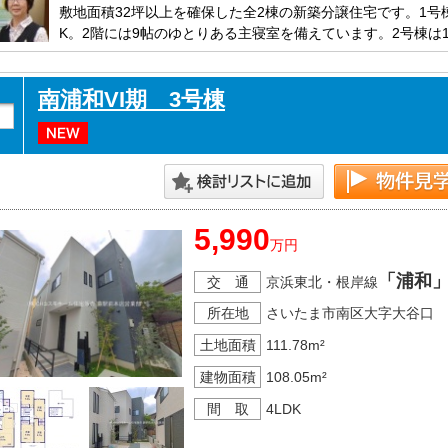
敷地面積32坪以上を確保した全2棟の新築分譲住宅です。1号棟
K。2階には9帖のゆとりある主寝室を備えています。2号棟は18
空間が特徴です。浴室乾燥機、Low-E複層ガラス、TVモニ
らしを支える設備も充実しています。
南浦和VI期 3号棟
5,990
万円
「浦和
交 通
京浜東北・根岸線
所在地
さいたま市南区大字大谷口
土地面積
111.78m²
建物面積
108.05m²
間 取
4LDK