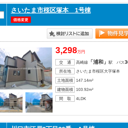
さいたま市桜区塚本 1号棟
3,298
万円
「浦和」
3
交 通
高崎線
駅 バス
所在地
さいたま市桜区大字塚本
土地面積
147.14m²
建物面積
103.92m²
間 取
4LDK