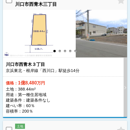
川口市西青木三丁目
川口市西青木３丁目
京浜東北・根岸線「西川口」駅徒歩
14
分
1億8,480
価格：
万円
土地：388.44m²
用途：第一種住居地域
建築条件：
建築条件なし
建ぺい率：60％
容積率：200％
土地