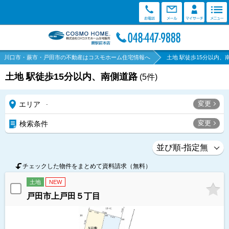
川口市・蕨市・戸田市の不動産はコスモホーム住宅情報へ
土地 駅徒歩15分以内、
土地 駅徒歩15分以内、南側道路
(
5
件)
変更
エリア
-
変更
検索条件
チェックした物件をまとめて資料請求（無料）
土地
NEW
戸田市上戸田５丁目