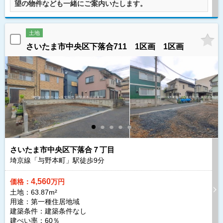
望の物件なども一緒にご案内いたします。
土地
さいたま市中央区下落合711 1区画 1区画
さいたま市中央区下落合７丁目
埼京線「与野本町」駅徒歩
9
分
4,560
価格：
万円
土地：63.87m²
用途：第一種住居地域
建築条件：
建築条件なし
建ぺい率：60％