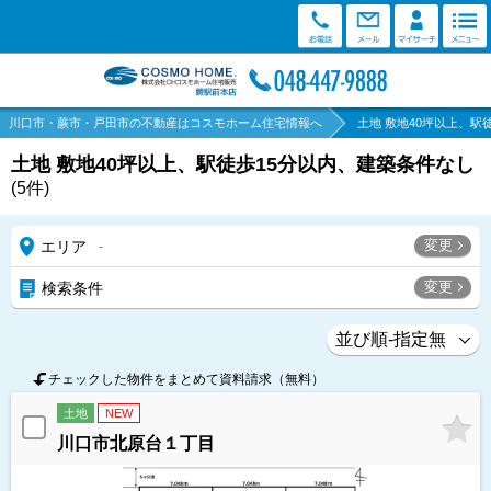
川口市・蕨市・戸田市の不動産はコスモホーム住宅情報へ
土地 敷地40坪以上、駅
土地 敷地40坪以上、駅徒歩15分以内、建築条件なし
(
5
件)
変更
エリア
-
変更
検索条件
チェックした物件をまとめて資料請求（無料）
土地
NEW
川口市北原台１丁目