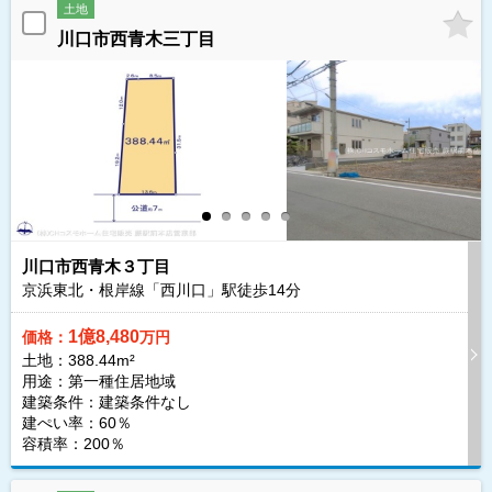
土地
川口市西青木三丁目
川口市西青木３丁目
京浜東北・根岸線「西川口」駅徒歩
14
分
1億8,480
価格：
万円
土地：388.44m²
用途：第一種住居地域
建築条件：
建築条件なし
建ぺい率：60％
容積率：200％