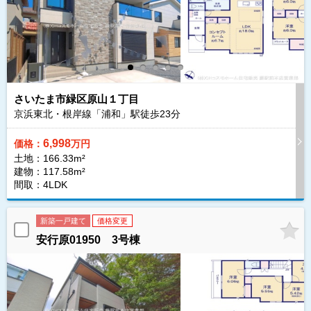
さいたま市緑区原山１丁目
京浜東北・根岸線「浦和」駅徒歩
23
分
6,998
価格：
万円
土地：166.33m²
建物：117.58m²
間取：4LDK
新築一戸建て
価格変更
安行原01950 3号棟