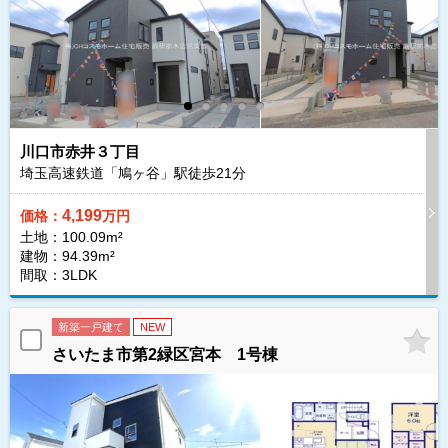
川口市赤井３丁目
埼玉高速鉄道「鳩ヶ谷」駅徒歩
21
分
4,199
価格：
万円
土地：100.09m²
建物：94.39m²
間取：3LDK
新築一戸建て
NEW
さいたま市第2緑区宮本 1号棟