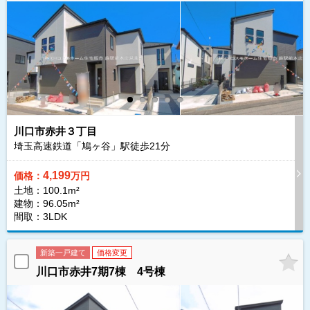
川口市赤井３丁目
埼玉高速鉄道「鳩ヶ谷」駅徒歩
21
分
4,199
価格：
万円
土地：100.1m²
建物：96.05m²
間取：3LDK
新築一戸建て
価格変更
川口市赤井7期7棟 4号棟