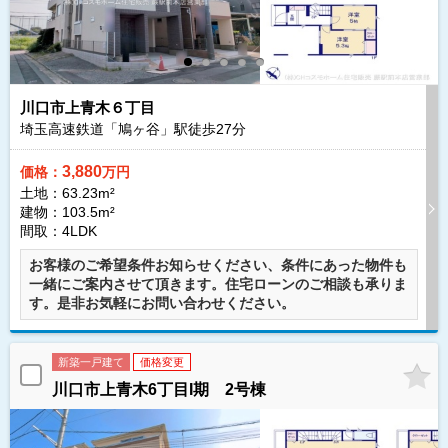
川口市上青木６丁目
埼玉高速鉄道「鳩ヶ谷」駅徒歩
27
分
3,880
価格：
万円
土地：63.23m²
建物：103.5m²
間取：4LDK
お客様のご希望条件お知らせください、条件にあった物件も
一緒にご案内させて頂きます。住宅ローンのご相談も承りま
す。是非お気軽にお問い合わせください。
新築一戸建て
価格変更
川口市上青木6丁目I期 2号棟