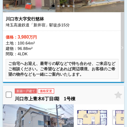
川口市大字安行慈林
埼玉高速鉄道「新井宿」駅徒歩
15
分
3,980
価格：
万円
土地：100.64m²
建物：96.88m²
間取：4LDK
ご自宅へお迎え、最寄りの駅などで待ち合わせ、ご来店など
ご相談ください。ご希望などあれば周辺環境、お客様のご希
望の物件なども一緒にご案内いたします。
新築一戸建て
価格変更
川口市上青木6丁目I期 1号棟