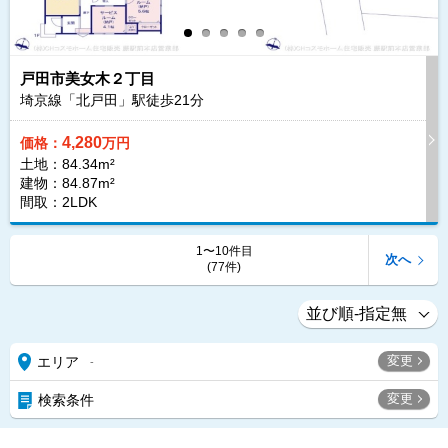
戸田市美女木２丁目
埼京線「北戸田」駅徒歩
21
分
4,280
価格：
万円
土地：84.34m²
建物：84.87m²
間取：2LDK
1〜10件目
次へ
(77件)
変更
エリア
-
変更
検索条件