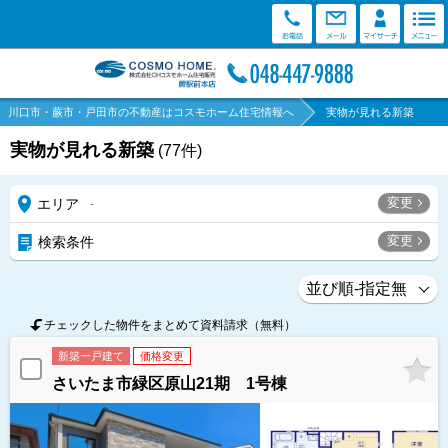
川口市・蕨市・戸田市の不動産はコスモホーム住宅情報へ
実物が見れる新築
実物が見れる新築
(
77
件)
変更
エリア
-
変更
検索条件
チェックした物件をまとめて資料請求（無料）
新築一戸建て
価格変更
さいたま市緑区原山21期 1号棟