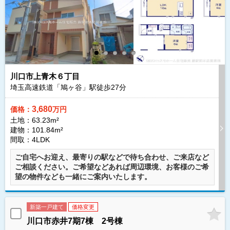
川口市上青木６丁目
埼玉高速鉄道「鳩ヶ谷」駅徒歩
27
分
3,680
価格：
万円
土地：63.23m²
建物：101.84m²
間取：4LDK
ご自宅へお迎え、最寄りの駅などで待ち合わせ、ご来店など
ご相談ください。ご希望などあれば周辺環境、お客様のご希
望の物件なども一緒にご案内いたします。
新築一戸建て
価格変更
川口市赤井7期7棟 2号棟