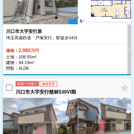
川口市大字安行原
埼玉高速鉄道「戸塚安行」駅徒歩
34
分
2,980
価格：
万円
土地：108.55m²
建物：94.19m²
間取：4LDK
新築一戸建て
価格変更
川口市大字安行慈林530VI期