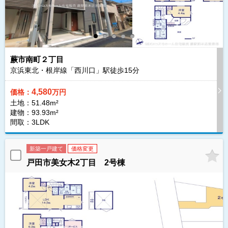
蕨市南町２丁目
京浜東北・根岸線「西川口」駅徒歩
15
分
4,580
価格：
万円
土地：51.48m²
建物：93.93m²
間取：3LDK
新築一戸建て
価格変更
戸田市美女木2丁目 2号棟