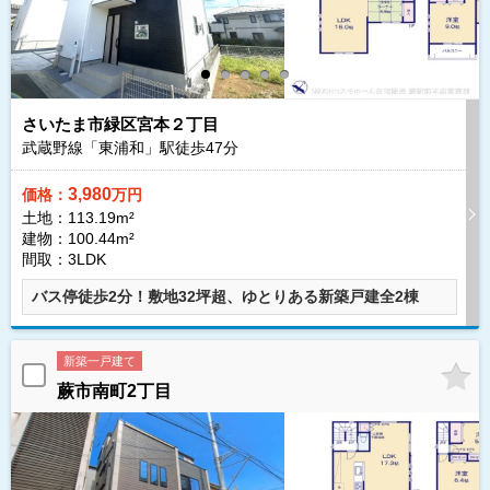
さいたま市緑区宮本２丁目
武蔵野線「東浦和」駅徒歩
47
分
3,980
価格：
万円
土地：113.19m²
建物：100.44m²
間取：3LDK
バス停徒歩2分！敷地32坪超、ゆとりある新築戸建全2棟
新築一戸建て
蕨市南町2丁目