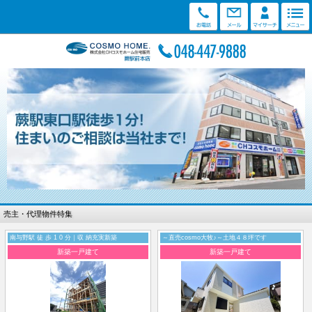
売主・代理物件特集
南与野駅 徒 歩 1 0 分｜収 納充実新築
～直売cosmo大牧♪～土地４８坪です
新築一戸建て
新築一戸建て