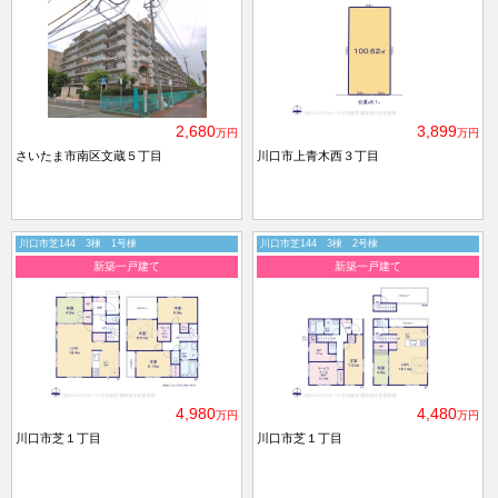
2,680
3,899
万円
万円
さいたま市南区文蔵５丁目
川口市上青木西３丁目
川口市芝144 3棟 1号棟
川口市芝144 3棟 2号棟
新築一戸建て
新築一戸建て
4,980
4,480
万円
万円
川口市芝１丁目
川口市芝１丁目