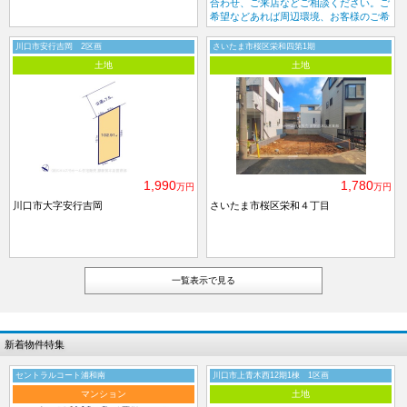
合わせ、ご来店などご相談ください。ご
希望などあれば周辺環境、お客様のご希
望の物件なども一緒にご案内いたしま
す。
川口市安行吉岡 2区画
さいたま市桜区栄和四第1期
土地
土地
1,990
1,780
万円
万円
川口市大字安行吉岡
さいたま市桜区栄和４丁目
一覧表示で見る
新着物件特集
セントラルコート浦和南
川口市上青木西12期1棟 1区画
マンション
土地