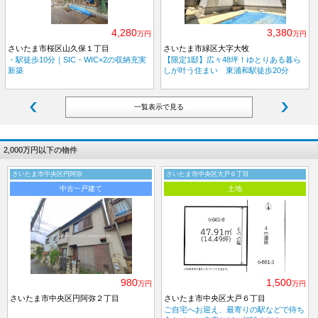
4,280
3,380
万円
万円
さいたま市桜区山久保１丁目
さいたま市緑区大字大牧
・駅徒歩10分｜SIC・WIC×2の収納充実
【限定1邸】広々48坪！ゆとりある暮ら
新築
しが叶う住まい 東浦和駅徒歩20分
一覧表示で見る
2,000万円以下の物件
さいたま市中央区円阿弥
さいたま市中央区大戸６丁目
中古一戸建て
土地
980
1,500
万円
万円
さいたま市中央区円阿弥２丁目
さいたま市中央区大戸６丁目
ご自宅へお迎え、最寄りの駅などで待ち