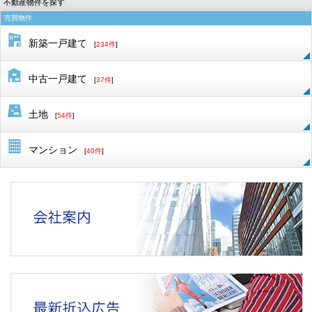
不動産物件を探す
売買物件
新築一戸建て
[
234件
]
中古一戸建て
[
37件
]
土地
[
54件
]
マンション
[
40件
]