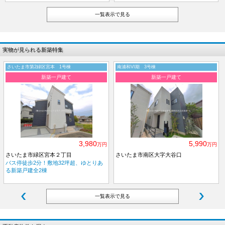
一覧表示で見る
実物が見られる新築特集
さいたま市第2緑区宮本 1号棟
南浦和VI期 3号棟
新築一戸建て
新築一戸建て
3,980
5,990
万円
万円
さいたま市緑区宮本２丁目
さいたま市南区大字大谷口
バス停徒歩2分！敷地32坪超、ゆとりあ
る新築戸建全2棟
一覧表示で見る